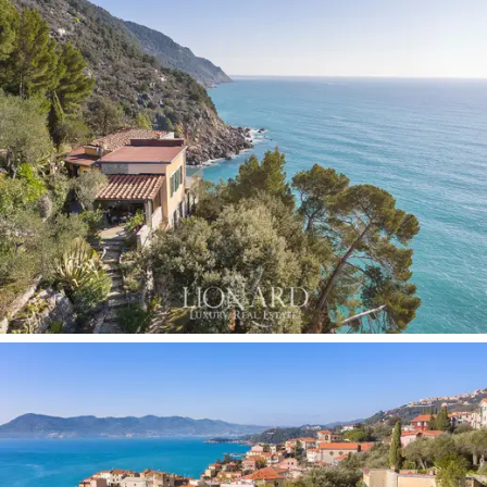
korkealla paikalla, poikkeuksellisessa ympäristössä
merinäköalalla. Siinä on kaikki tarvittavat mukavuudet
niille, jotka rakastavat Ligurian rannikkoa, sen
kristallisinistä merta ja paikallista ruokaa.