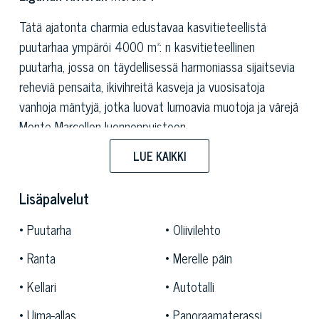
Tätä ajatonta charmia edustavaa kasvitieteellistä
puutarhaa ympäröi 4000 m²: n kasvitieteellinen
puutarha, jossa on täydellisessä harmoniassa sijaitsevia
reheviä pensaita, ikivihreitä kasveja ja vuosisatoja
vanhoja mäntyjä, jotka luovat lumoavia muotoja ja värejä
Monte Marcellon luonnonpuistoon.
Tämän ylellisen huvilan julkisivu on hiljattain remontoitu
LUE KAIKKI
ja palautettu vanhaan loistoonsa.
Lisäpalvelut
Tämän kiinteistön koko on 280 neliömetriä ja siinä on
kaksi kerrosta. Pohjakerroksessa asuu itsenäinen
Puutarha
Oliivilehto
makuutila, joka koostuu kahdesta makuuhuoneesta,
Ranta
Merelle päin
joista toisessa on lasitettu terassi merelle päin ja
Kellari
Autotalli
kylpyhuone.
Uima-allas
Panoraamaterassi