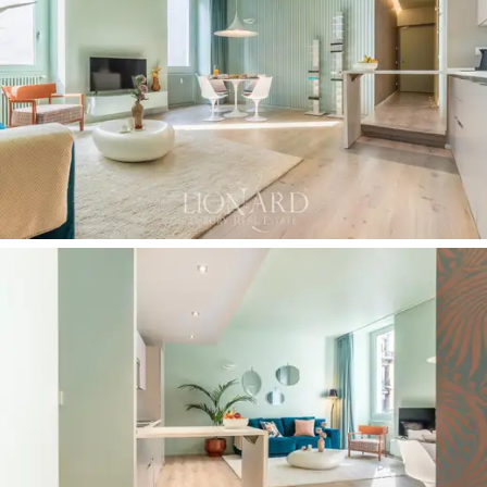
Los interiores han sido diseñados con gran atención al
detalle y priorizando la calidad de vida. La entrada
conduce a una
luminosa y espaciosa sala de estar,
realzada por
grandes ventanales
que enmarcan vistas
panorámicas del centro histórico y permiten que la luz
natural inunde las habitaciones durante todo el día. La
cocina,
totalmente
equipada
con electrodomésticos
modernos, se integra a la perfección con el espacio.
Los dos dormitorios,
ambos amplios y amueblados con
camas de matrimonio
y colchones de alta calidad,
garantizan el máximo confort
. El singular y distintivo
baño
cuenta con
elegantes acabados de mosaico y
cristal,
convirtiéndose en un verdadero elemento de
diseño. Una práctica
zona de lavandería
con lavadora
completa la propiedad.
Esta residencia representa una oportunidad única en el