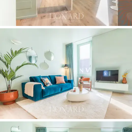
mercado inmobiliario del centro de Milán:
un
apartamento listo para entrar a vivir
, ya optimizado
para
alquileres a corto plazo y caracterizado por
una rentabilidad consolidada.
Una propiedad que
combina una ubicación inmejorable,
un diseño
contemporáneo y un valor patrimonial
, concebida
como un
elegante pied-à-terre en el corazón de la
ciudad y una inversión verdaderamente prestigiosa.
Vivir aquí significa contemplar la historia de Milán cada
día, en el lugar exacto donde la ciudad revela su alma
más auténtica y prestigiosa.