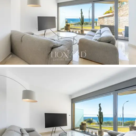
del famoso
carril bici
que bordea el mar. El centro de
la ciudad, con sus boutiques, restaurantes y el famoso
Teatro Ariston
, también está a poca distancia. A pocos
minutos se encuentran el prestigioso
Casino de
Sanremo
y el puerto turístico, que acoge yates de
todo el mundo.
La arquitectura del inmueble se caracteriza por la
modernidad y la eficiencia energética,
con materiales
de calidad y soluciones tecnológicas de vanguardia. El
complejo residencial destaca por su estética
minimalista, con
líneas limpias y un diseño refinad
o,
realzado por la presencia de acabados de alto nivel. El
sistema de calefacción, con paneles de suelo radiante
y apoyado por un sistema de aire acondicionado con
sistema VRF, ofrece un
control autónomo y
personalizado con alta eficiencia
y garantiza bajos