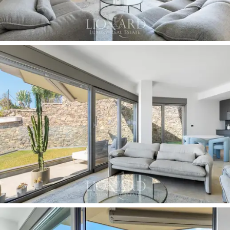
costes de gestión y un reducido impacto ambiental. El
complejo también ofrece una
azotea con piscina
infinita
donde podrás experimentar la emoción de
bucear suspendido entre el mar y el cielo.
La entrada al apartamento se abre a una
amplia y
luminosa sala de estar con comedor,
zona de
relajación y acceso directo al jardín privado. La cocina
moderna y bien equipada se integra armoniosamente
con el salón, ofreciendo un ambiente perfecto para
momentos de convivencia con vistas al mar. La zona de
noche incluye
dos dormitorios con baños en suite
,
ambos cuidados al detalle, con suelos de
roble blanco
y muebles a medida.
El verdadero punto fuerte de esta propiedad es el