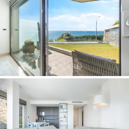
espacio exterior privado, un jardín de 65 m2
perfectamente cuidado, un rincón de vegetación para
momentos de absoluta relajación con el
mar de fondo
.
Este espacio está enmarcado por un
muro de piedra
natural
, que asegura la privacidad y se integra
perfectamente con el paisaje, y por
parapetos de
vidrio transparente,
que delimitan el jardín sin obstruir
la vista panorámica.
La propiedad también incluye un
garaje privado
con
posibilidad de carga eléctrica y un sótano.
Este
apartamento en venta en Sanremo
representa
una oportunidad única para quienes desean vivir en un
entorno elegante y confortable a tiro de piedra del mar.
La combinación de interiores refinados, espacios
exteriores bien cuidados y una posición privilegiada en