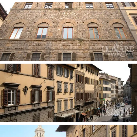
piedra y pilares octogonales con capiteles de estilo
gótico. El edificio en venta en el centro histórico de
Florencia se somete a protección por parte del
Ministerio de Patrimonio Cultural y Ambiental, por lo
tanto, la restauración ha tenido un fuerte conservador
dirigido a la búsqueda de formas y materiales
originales.La casa de lujo en venta en el segundo piso
con ascensor, que abarca 150 metros cuadrados se
caracteriza por una sala de estar grande y elegante,
con buenas vistas del centro histórico y de un
magnífico techo con bóvedas. La casa de lujo consta de
un dormitorio doble, un baño, una cocina, un pasillo y la
entrada principal del plan de acceso, un altillo utilizado
como un estudio o sala de estar y una habitación doble
con baño privado en la planta de entresuelo.
Cada habitación de la casa de lujo en venta tiene