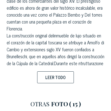
clase de los comerciantes del siglo XIV. El prestigioso
edificio es ahora de gran valor histórico incalculable, era
conocido una vez como el Palazzo Bembo y Del torres
cuentan con una pequeña plaza en el corazón de
Florencia.
La construcción original delinmueble de lujo situado en
el corazón de la capital toscana se atribuye a Arnolfo di
Cambio y extensiones siglo XV fueron confiados a
Brunelleschi, que en aquellos años dirigió la construcción
de la Cúpula de la Catedral.Durante este ritrutturazione
la hermosa casa de lujo ahora en venta en Florencia
fecha de las muchas áreas cubiertas con bóvedas de
LEER TODO
lunetos y sobre ménsulas de piedra al final de la factura
como prueba de la construcción medieval original
permanecen, sin embargo, en el patio de la propiedad y
OTRAS
FOTO
( 15 )
el pretigioso ambientes vecinos, soportes fuertes de