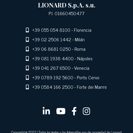
LIONARD S.p.A. s.u.
P.I. 01660450477
+39 055 054 8100
- Florencia
+39 02 2506 1442
- Milán
+39 06 8681 0250
- Roma
+39 081 1938 4400
- Nápoles
+39 041 267 6500
- Venecia
+39 0789 192 5600
- Porto Cervo
+39 0584 166 2500
- Forte dei Marmi
Copyright © 2022 | Todos los textos y las fotografías son de propiedad de Lionard