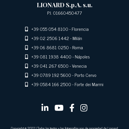
LIONARD S.p.A. s.u.
P.I. 01660450477
+39 055 054 8100
- Florencia
+39 02 2506 1442
- Milán
+39 06 8681 0250
- Roma
+39 081 1938 4400
- Nápoles
+39 041 267 6500
- Venecia
+39 0789 192 5600
- Porto Cervo
+39 0584 166 2500
- Forte dei Marmi
Copyright © 2022 | Todos los textos y las fotografías son de propiedad de Lionard