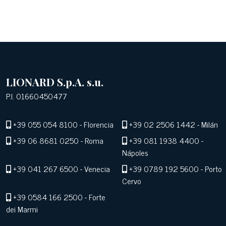
LIONARD S.p.A. s.u.
P.I. 01660450477
+39 055 054 8100
- Florencia
+39 02 2506 1442
- Milán
+39 06 8681 0250
- Roma
+39 081 1938 4400
-
Nápoles
+39 041 267 6500
- Venecia
+39 0789 192 5600
- Porto
Cervo
+39 0584 166 2500
- Forte
dei Marmi