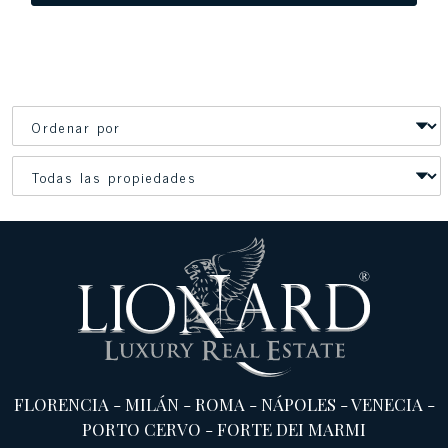
FLORENCIA
-
MILÁN
-
ROMA
-
NÁPOLES
-
VENECIA
-
PORTO CERVO
-
FORTE DEI MARMI