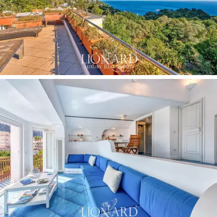
elevado se encuentran el comedor y la cocina, dotados
de todas las comodidades,
incluido un montacargas
que llega directamente a la terraza,
perfecto para
organizar cómodas comidas y cenas bajo las estrellas.
La zona de noche incluye tres dormitorios, dos de ellos
con baño en suite y uno con baño externo. Una cómoda
escalera conduce a la
terraza de 80 m2
a nivel de la
azotea, desde donde se puede disfrutar de una vista
inigualable de la isla.
Esta propiedad representa una oportunidad única para
quienes desean vivir en un
ambiente lujoso y
confortable
en el corazón de una de las islas más
bellas del mundo sin renunciar a la tranquilidad y la
privacidad. La proximidad a los principales atractivos
culturales y naturales de la isla, combinada con la