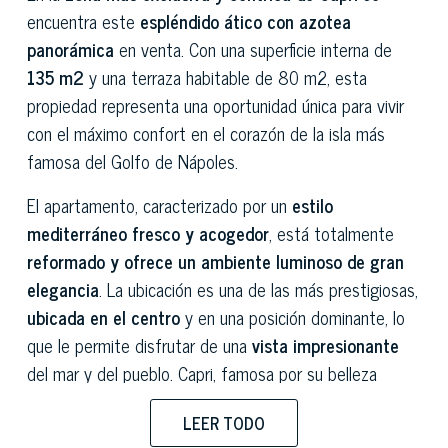
encuentra este
espléndido ático con azotea
panorámica
en venta. Con una superficie interna de
135 m2
y una terraza habitable de 80 m2, esta
propiedad representa una oportunidad única para vivir
con el máximo confort en el corazón de la isla más
famosa del Golfo de Nápoles.
El apartamento, caracterizado por un
estilo
mediterráneo fresco y acogedor
, está totalmente
reformado y ofrece un ambiente luminoso de gran
elegancia
. La ubicación es una de las más prestigiosas,
ubicada en el centro
y en una posición dominante, lo
que le permite disfrutar de una
vista impresionante
del mar y del pueblo. Capri, famosa por su belleza
natural, boutiques de lujo y excelentes restaurantes, es
LEER TODO
uno de los destinos más buscados del mundo. A pocos