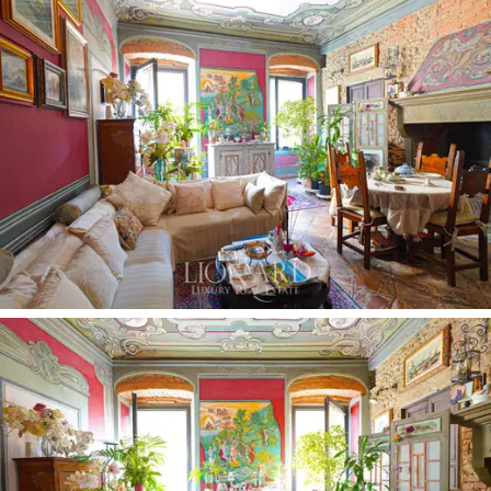
exhibición de ladrillos originales de las paredes de la
Florencia
medieval conservados y restaurados le dan al
apartamento un encanto de época que se entrelaza
perfectamente con las comodidades modernas. A
pesar de su ubicación central, el apartamento está
situado en una calle tranquila, ofreciendo un refugio
tranquilo lejos del ruido de la ciudad.
Además de las características estéticas e históricas, el
apartamento está equipado con todas las
comodidades modernas.
La presencia de un ascensor
en un edificio histórico es una señal más de una
cuidadosa renovación que combina el respeto por el
pasado y las necesidades del presente.
La posibilidad
de personalizar aún más los espacios
, adaptándolos a
tus necesidades, hace que esta propiedad sea aún más