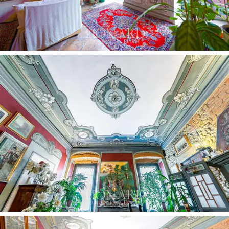
Internamente, el apartamento se abre a una entrada
que conduce al salón, presidido por una imponente
chimenea original de piedra arenisca. La cocina y el
comedor, adyacentes al salón, ofrecen espacios
habitables y funcionales, ideales para recibir a los
invitados. La zona de noche se caracteriza por un largo
pasillo que conduce a tres dormitorios dobles y un
baño. Cada habitación tiene su propia identidad
distintiva: desde el intrigante entresuelo hasta las
elegantes paredes y techos pintados a mano con
frescos de época, hasta los dormitorios principales de
40 m2 con
techos decorados en oro auténtico de
24 quilates
y vistas excepcionales gracias a las cuatro
altas ventanas.
Detalles como frescos, mosaicos, relieves y la