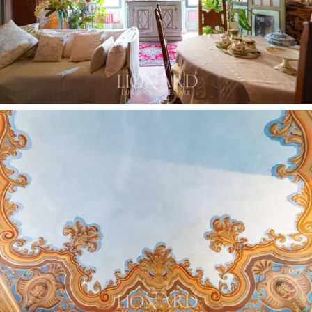
deseable, ofreciendo la libertad de crear tu propio
oasis personal en medio de la ciudad.
La ubicación del apartamento es estratégica no sólo
por
su proximidad a los monumentos históricos y
atracciones culturales de Florencia
, sino también por
el acceso a comodidades modernas como boutiques
de lujo, restaurantes gourmet y galerías de arte, todo a
poca distancia a pie. Este apartamento representa una
oportunidad única para quienes desean sumergirse en la
esencia de una de las ciudades más bellas del mundo,
haciendo de cada día un nuevo y fascinante capítulo en
su vida.