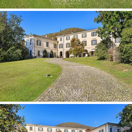
vor allem dank der zahlreichen Fresken, die die
Wohnzimmer des Hauses schmücken, die gleichen
Originale der Zeit, dem berühmten Maler Angelo Täuschi
aus Brescia und anderen seiner Schule zugeschrieben.
Das Hauptgebäude des Gebäudes erstreckt sich über
zwei Etagen über dem Boden sowie ein letztes
Dachgeschoss mit Holzbalken. Die untere Etage ist
ganz dem Wohnbereich gewidmet, mit einer großen
Küche mit Spieß, einem schönen Esszimmer mit
Fresken und einem riesigen Wohnzimmer.
Die zweite Etage wird von der Hauptwohnung und zwei
weiteren Wohnungen eingenommen, von denen die
kleinere über Originalböden verfügt. Die Hauptwohnung,
die den zentralen Teil des Gebäudes einnimmt, ist eine
Art Adelsgeschoss, das sich aus der prächtigen Galerie