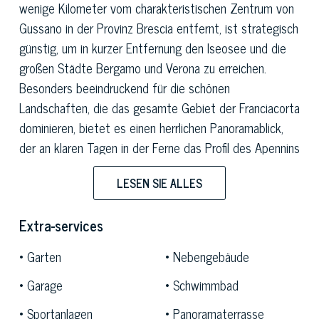
wenige Kilometer vom charakteristischen Zentrum von
Gussano in der Provinz Brescia entfernt, ist strategisch
günstig, um in kurzer Entfernung den Iseosee und die
großen Städte Bergamo und Verona zu erreichen.
Besonders beeindruckend für die schönen
Landschaften, die das gesamte Gebiet der Franciacorta
dominieren, bietet es einen herrlichen Panoramablick,
der an klaren Tagen in der Ferne das Profil des Apennins
erreicht.
LESEN SIE ALLES
Der jahrhundertealte Park, der sich rund um 1,8 Hektar
erstreckt, steigt sanft in Richtung Tal ab und
Extra-services
begünstigt die Weite der atemberaubenden Ausblicke,
Garten
Nebengebäude
die auch vom herrlichen Pool und vom Tennisplatz
genossen werden können.
Garage
Schwimmbad
Imposant und majestätisch wurde das alte Herrenhaus
Sportanlagen
Panoramaterrasse