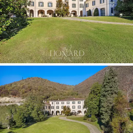
entwickelt, die als Bindeglied zwischen den großen, mit
Fresken verzierten Sälen fungiert. Es ist sehr hell und
verfügt über restaurierte Terrakottaböden und
prächtige Fresken in perfektem Zustand, die die drei
Schlafzimmer und Badezimmer aus kostbarem Marmor
schmücken.
Hinter dem Gebäude befindet sich ein Innenhof, der von
einem zweiten großen Gebäude überragt wird, das sich
über zwei Stockwerke erstreckt. Ursprünglich als Lager
und Stallungen genutzt, ist es heute im rustikalen Stil
restauriert und individuell gestaltbar, ideal für weitere
Wohnungen oder Garagen. Im Innenhof befinden sich
auch zwei weitere Wohnungen für die Hausmeister und
eine Wohnung für Gäste, während vier Garagen im
Seitenflügel diese
majestätische Residenz zum
Verkauf in Franciacorta
vervollständigen, ideal für