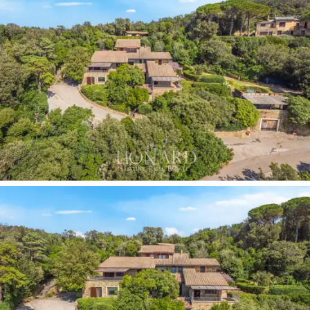
Dieser
Luxus Komplex zum Verkauf in Punta Ala
, mit
einer erhöhten Lage mit atemberaubendem Blick auf
das Meer, die sich bis zur
Insel Elba und Korsika
erstreckt, ist die ideale Lösung für diejenigen, die im
Sommer eine Oase der Ruhe suchen.