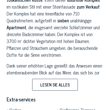
im rustikalen Stil mit einer Steinfassade
zum Verkauf
.
Der Komplex hat eine Innenfläche von
710
Quadratmetern, aufgeteilt in
sieben
unabhängige
Apartment
, die insgesamt vierzehn Schlafzimmer und
dreizehn Badezimmer haben. Der Komplex ist von
3700 m² dichter Vegetation mit hohen Bäumen,
Pflanzen und Sträuchern umgeben, die berauschende
Düfte für die Sinne verströmen.
Dank seiner erhöhten Lage genießt das Anwesen einen
atemberaubenden Blick auf das Meer, das sich bis zur
Insel Elba
und in Abwesenheit von Dunst nach
Korsika
LESEN SIE ALLES
erstreckt.
Punta Ala
ist nicht nur von der charakteristischen
Extra-services
mediterranen Macchia umgeben, sondern bietet auch