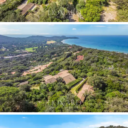
zu genießen. Das Anwesen bietet beispiellose Wohn
Flexibilität mit der Möglichkeit einer einfachen internen
Wiederverbindung.
Um das schöne Anwesen herum befindet sich ein gut
gepflegter
Garten
von 3700 Quadratmetern, der mit
Pflanzen, Sträuchern, Blumen und Blumenbeeten
geschmückt ist und einen perfekten Rahmen im
Einklang mit der umgebenden Natur schafft, die
suggestive Ausblicke auf das Vorgebirge bietet. Im
Garten gibt es gepflasterte Bereiche, in denen Sie
schöne gemeinsame Ruhezonen einrichten können,
sowie einen Brunnen, der ausschließlich der
Bewässerung gewidmet ist.
Das Anwesen umfasst zehn komfortable
Parkplätze
im Freien und eine
Garage
.