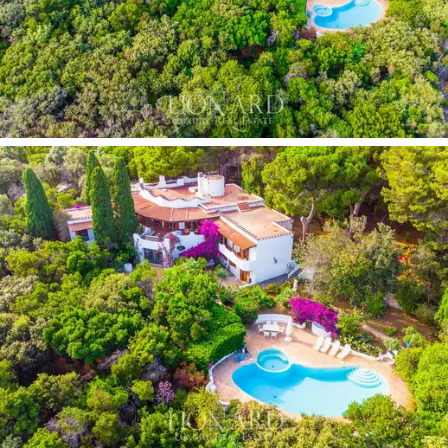
und 6 Bädern. Jedes Zimmer hat ein eigenes Bad und
garantiert absolute Unabhängigkeit. Der besondere
Vorteil dieser einzigartigen Villa ist die Möglichkeit,
einen unvergleichlichen Blick auf das Meer von jedem
Raum der Struktur zu genießen. Die Villa verfügt auch
über eine Dependance mit Zimmern und Einrichtungen
für das Hauspersonal.
Eingebettet in die üppige Vegetation des Nationalparks
Circeo, befindet sich diese Villa nur wenige Schritte vom
Meer entfernt und verfügt über einen großen privaten
Garten mit einem charmanten Wäldchen mit modernen
Kunstwerken. Innerhalb des Parks bietet ein neuer Pool
mit Whirlpool einen spektakulären Meerblick. Es gibt
zahlreiche Panoramabereiche zum Entspannen, darunter
ein großer gepflasterter Außenbereich für Abendessen