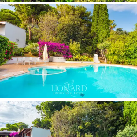
im Freien mit Holzofen und Grill. Darüber hinaus gibt es
einen speziell ausgestatteten Bereich für die Kleinen.
Diese Villa ist eine ideale Wahl für einen Aufenthalt in
Italien, ob auf Geschäfts- oder Urlaubsreise. In der Nähe
von San Felice Circeo, nur 70 km vom Flughafen Rom-
Ciampino entfernt, bietet es die Möglichkeit, die
bezaubernden umliegenden Orte in der schönen Region
Latium zu erkunden. Zu diesen Edelsteinen zählen
Terracina, Sperlonga, Ponza, Palmarola, Zannone, Gaeta
und Fossanova.