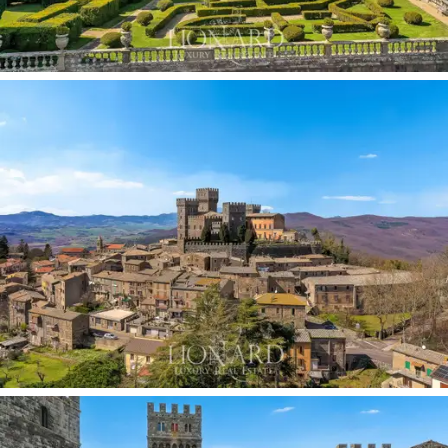
Dieses wundervolle Anwesen erstreckt sich über
5
Ebenen mit einer Gesamtfläche von 5000 m2
und
bietet 35 Zimmer. Das Erdgeschoss des Schlosses
zeichnet sich durch eine
imposante Galerie mit
Freskenwänden, Gewölbedecken mit Intarsien aus
Holz und Statuen sowie Marmorböden aus.
Hier
genießen Sie durch große Fenster mit Rundbögen einen
grenzenlosen Blick auf das darunter liegende Dorf und
die grüne Landschaft Latiums. Auf der gleichen Ebene
befinden sich 3 Küchen, mehrere Vorratsräume und 5
große Schlafzimmer. Das Obergeschoss, das
Hauptgeschoss, besteht aus einer großen und
spektakulären Galerie, über 10 Zimmern, von denen
eines durch ein
privates Badezimmer mit Sauna
, ein
Esszimmer, mehrere Empfangsräume und eine