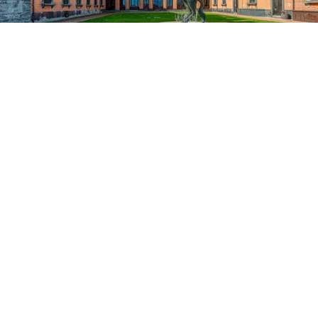
verbunden. Eine weitere Besonderheit des Anwesens
sind die zweibogigen Fenster an der Vorderseite des
Hauptgebäudes, die von Bögen überragt werden,
während sich an den Seitengebäuden Fenster befinden,
die in Lavastein mit unverputzten Ziegeln eingerahmt
sind.
Der 1000 qm große Renaissance-Garten mit
Panoramablick ist eine wahre Oase der Ruhe und
Schönheit.
Der Brunnen mit den Wasserspielen fügt ein
Element der Gelassenheit und Raffinesse hinzu, während
das geometrische Design der Blumenbeete und Hecken
eine Landschaft zeichnet, in der Natur und Kunst in
perfekter Harmonie verschmelzen. Jedes äußere
Element, von den zinnenbewehrten Türmen bis zu den
dekorativen Innenhöfen, wurde entwickelt, um ein