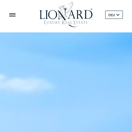
DEU
‹
›