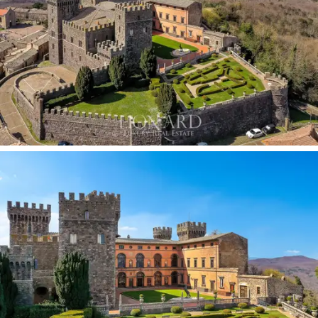
historisch-gesellschaftlichen Veränderungen
widerspiegelt, die es durchgemacht hat. Ursprünglich
eine frühmittelalterliche Festung der Monaldeschi della
Cervara, erbaut im 8. Jahrhundert, erfuhr sie in der
Renaissance unter Sforza Monaldeschi bedeutende
Veränderungen. Die radikalste Umgestaltung vollzog
sich im Jahr 1880, als es vom Grafen Edward Cahen
d'Anvers erworben wurde, der den Architekten
Giuseppe Partini und die Gärtner Henri und Achille
Duchêne beauftragte, das Schloss in einem erneuerten
mittelalterlichen Stil umzugestalten und es mit
kostbaren Gärten zu bereichern.
Im Laufe der
Jahrhunderte spielte das Schloss eine strategische
und kulturelle Rolle und spiegelte die Ereignisse
seiner Besitzer und die künstlerischen Strömungen
der Zeit wider.