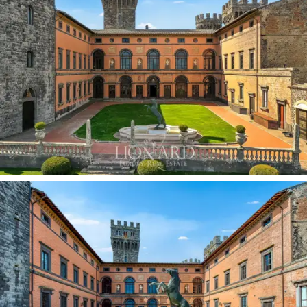
Bibliothek mit Holzboden bereichert wird. Im zweiten
Stock befinden sich die Dachzimmer, die fast
ausschließlich aus einem Schlafbereich mit mehreren
Schlafzimmern und einem Bereich bestehen, in dem
Dachzimmer, Schränke und Lagerräume untergebracht
sind. Die Innenräume werden durch die Räume der
fünf
Türme
vervollständigt, die wunderschöne
Panoramaräume beherbergen, von denen aus Sie einen
einzigartigen Blick auf das umliegende Panorama
genießen können. Die Innenräume des Schlosses sind
eine Hommage an seine Geschichte, mit
Marmorböden,
Deckenfresken und Wänden voller Gemälde, Fresken
und Marmorstatuen. Die Einrichtung erzählt die
zeitlosen Geschichten der Epochen
, die das Anwesen
durchlaufen hat, und die verschiedenen Etagen sind
durch eine prächtige Marmortreppe miteinander