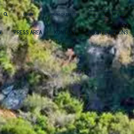
LOGIN
WUNSCHZETTEL
DEU
€
N
PRESS AREA
KONTAKT
ARBEITE MIT UNS