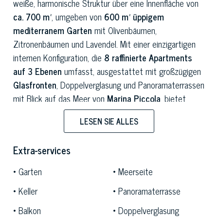
weiße, harmonische Struktur über eine Innenfläche von
ca. 700 m²
, umgeben von
600 m² üppigem
mediterranem Garten
mit Olivenbäumen,
Zitronenbäumen und Lavendel. Mit einer einzigartigen
internen Konfiguration, die
8 raffinierte Apartments
auf 3 Ebenen
umfasst, ausgestattet mit großzügigen
Glasfronten
, Doppelverglasung und Panoramaterrassen
mit Blick auf das Meer von
Marina Piccola
, bietet
diese außergewöhnliche Liegenschaft eine exzellente
LESEN SIE ALLES
Aufnahmekapazität von insgesamt
16 Schlafzimmern
und 14 Bädern
. Eine ideale Residenz sowohl als
Extra-services
großzügige private Repräsentanzvilla für die Aufnahme
zahlreicher Gäste als auch für eine optimale
Garten
Meerseite
Kompatibilität mit anspruchsvollen
Boutique-
Keller
Panoramaterrasse
Hospitality-Services
.
Balkon
Doppelverglasung
Die Liegenschaft besitzt eine absolut exklusive