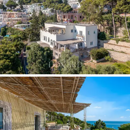
unabhängige Apartments
mit großzügigen Open-
Space-Salons sowie fein ausgestatteten Küchen oder
Kitchenettes. Im Erdgeschoss befinden sich die ersten
3 Einheiten, darunter ein Apartment von
104 m² mit 3
Schlafzimmern
und einer spektakulären Terrasse mit
Ausrichtung zum Meer, flankiert von einer zweiten
Einheit auf
2 Ebenen mit 105 m²
und internem Patio
sowie einer dritten Residenz von
85 m² mit 2
Schlafzimmern
. Jeder Raum zeichnet sich durch
hochwertige Ausstattungen und lichtdurchflutete
Öffnungen aus, die die wechselnden Farben der
umgebenden Landschaft einfangen.
Im ersten Obergeschoss beherbergt die Villa 3 weitere
Apartments, bereichert durch Ausblicke sowohl auf den
Garten als auch auf maritime Perspektiven. Das zweite
Obergeschoss krönt die Struktur mit den letzten 2