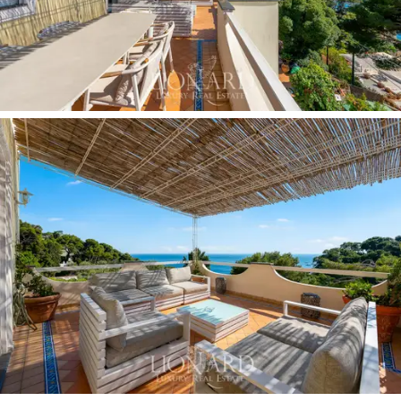
großzügigen Einheiten, in denen hohe Decken und
spektakuläre ebenerdige Terrassen einen vollständigen
Blick auf die Horizontlinie eröffnen. Der terrassierte
Garten von
600 m²
ist als intimer, duftender
Rückzugsort konzipiert, wobei die oberen Terrassen
offene Ausblicke auf
Marina Piccola
bieten, während
die unteren Bereiche eine natürliche Abschirmung vor
neugierigen Blicken schaffen. Eine komfortable
Service-
Cantina
und eine perfekte
Klimatisierung
der Räume
vervollständigen die Pertinenzen.