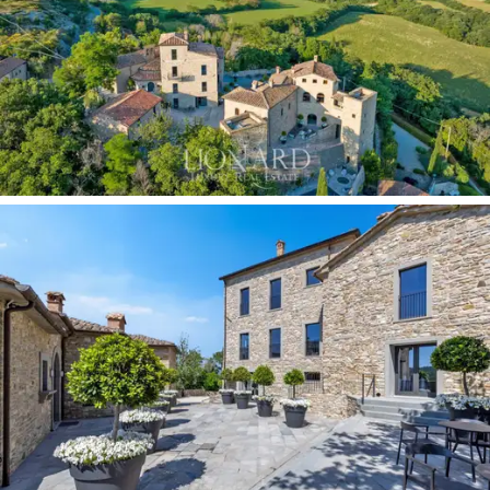
Verkauf stehenden Anwesen noch mehr Prestige
verleiht. Das aus dem Hauptgebäude und zwei Türmen
bestehende
Schloss
bietet luxuriöse und funktionale
Innenräume. Im Hauptgebäude befinden sich fünf
elegante Schlafzimmer, jedes mit eigenem Bad,
perfekt, um den Gästen maximale Privatsphäre und
Komfort zu bieten. Zwei weitere Schlafzimmer teilen
sich ein gemeinsames Badezimmer, ideal für eine
intimere, aber ebenso einladende Unterkunft. Im Inneren
finden wir außerdem eine
moderne
, voll ausgestattete
Küche
und einen
prächtigen internen Speisesaal
, der
den perfekten Raum für elegante und gesellige
Abendessen bietet und dabei die historische
Atmosphäre des Schlosses bewahrt. Ein erstes
zusätzliches, unabhängiges Gebäude beherbergt sechs
Schlafzimmer, alle mit eigenem Bad, zu denen zwei