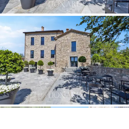
weitere Badezimmer hinzukommen, was den Gästen
ausreichend Platz in einem raffinierten und
komfortablen Ambiente garantiert. Schließlich gibt es
im zweiten Gebäude ein eigenständiges Apartment,
das aus einem Schlafzimmer mit eigenem Bad, einer
Küche und einem Essbereich besteht und eine
perfekte Wohnmöglichkeit für diejenigen bietet, die
etwas mehr Unabhängigkeit innerhalb des Anwesens
suchen. Die
private Kapelle
mit Platz für 20 Personen
bietet einen heiligen Raum für Zeremonien oder
Momente der Besinnung.
Äußerlich sind über
1000 m2 von Höfen, Gärten und
Terrassen
geeignet, um die Gäste in ihrer vollen Pracht
zu begrüßen. Ein wunderschöner und
moderner Infinity-
Pool mit Whirlpool
bietet eine Oase der Entspannung,
in der Sie die Schönheit der umliegenden Landschaft