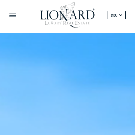
DEU
‹
›