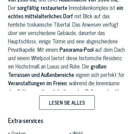
Der
sorgfältig restaurierte
Immobilienkomplex ist
ein
echtes mittelalterliches Dorf
mit Blick auf das
herrliche toskanische Tibertal. Das Anwesen verfügt
über vier verschiedene Gebäude, darunter das
Hauptschloss, einige Türme und eine abgeschiedene
Privatkapelle. Mit einem
Panorama-Pool
auf dem Dach
und einem Whirlpool bietet diese historische Residenz
ein Höchstmaß an Luxus und Ruhe. Die
großen
Terrassen und Außenbereiche
eignen sich perfekt für
Veranstaltungen im Freien
, während die Innenräume
des Schlosses, die mit freiliegenden Balken und antiken
Möbeln edel eingerichtet sind, eine perfekte Mischung
LESEN SIE ALLES
aus historischem Charme und modernem Komfort
bieten.
Extra-services
Die Lage des Schlosses bietet ein
unvergleichliches
Garten
Wald