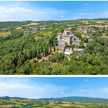
Die Wurzeln der Burg reichen bis ins
12. Jahrhundert
zurück und sie steht auf einer antiken römischen
Siedlung in
strategisch günstiger Lage
auf dem
Hügel, von dem aus sie das Tibertal dominiert. Heute
wurde das Gebäude unter Wahrung seiner
ursprünglichen Architektur
restauriert
und mit
modernen Annehmlichkeiten ausgestattet, die perfekt
mit der historischen Seele des Anwesens harmonieren.
Die Innenräume zeigen die geschickte Verwendung von
alten Steinen und Hölzern
, die dem Anwesen eine
einladende, aber imposante Atmosphäre verleihen,
während moderne Akzente wie
Marmor und
geschlagene Metalle
einen zeitgenössischen Touch
verleihen. Die
private Kapelle
neben der Hauptresidenz
ist ein heiliger Ort, der diesem einzigartigen, zum