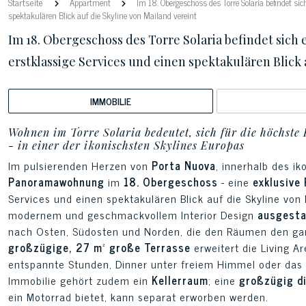
Startseite
Appartment
Im 18. Obergeschoss des Torre Solaria befindet sic
spektakulären Blick auf die Skyline von Mailand vereint
Im 18. Obergeschoss des Torre Solaria befindet sich 
erstklassige Services und einen spektakulären Blick 
IMMOBILIE
Wohnen im Torre Solaria bedeutet, sich für die höchste
- in einer der ikonischsten Skylines Europas
Im pulsierenden Herzen von
Porta Nuova
, innerhalb des i
Panoramawohnung
im
18. Obergeschoss
- eine
exklusive
Services und einen spektakulären Blick auf die Skyline von M
modernem und geschmackvollem Interior Design
ausgest
nach Osten, Südosten und Norden, die den Räumen den g
großzügige, 27 m² große Terrasse
erweitert die Living A
entspannte Stunden, Dinner unter freiem Himmel oder das Er
Immobilie gehört zudem ein
Kellerraum
; eine
großzügig d
ein Motorrad bietet, kann separat erworben werden.