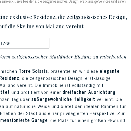
h eine exklusive Residenz, die zeitgenössisches Design, erstklassige Services und einen
eine exklusive Residenz, die zeitgenössisches Design,
auf die Skyline von Mailand vereint
LAGE
 Form zeitgenössischer Mailänder Eleganz zu entscheiden
konischen
Torre Solaria
, präsentieren wir diese
elegante
 Residenz
, die zeitgenössisches Design, erstklassige
ailand vereint. Die Immobilie ist vollständig mit
attet
und profitiert von einer
dreifachen Ausrichtung
anzen Tag über
außergewöhnliche Helligkeit
verleiht. Die
rea auf natürliche Weise und bietet den idealen Rahmen für
leben der Stadt aus einer privilegierten Perspektive. Zur
imensionierte Garage
, die Platz für einen großen Pkw und