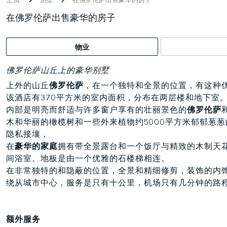
在佛罗伦萨出售豪华的房子
物业
佛罗伦萨山丘上的豪华别墅
上外的山丘
佛罗伦萨
，在一个独特和全景的位置，有这种
该酒店有370平方米的室内面积，分布在两层楼和地下室
内部是明亮而舒适与许多窗户享有的壮丽景色的
佛罗伦萨
木和华丽的橄榄树和一些外来植物约5000平方米郁郁葱
隐私接壤，
在
豪华的家庭
拥有带全景露台和一个饭厅与精致的木制天
间浴室。地板是由一个优雅的石楼梯相连。
在非常独特的和隐蔽的位置，全景和精细修剪，装饰的内
绕从城市中心，服务是只有十公里，机场只有几分钟的路
额外服务