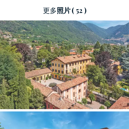
别墅共有四层，至今内部仍保留着 1700 年代末伦
更多
照片
( 52 )
巴第手工风格的珍贵格子天花板、精美装饰的墙
壁以及大型模压门。
美丽的别墅设有带客厅和设备齐全的厨房的大型
起居区。 极具吸引力且值得注意的是，Salone 曾
经是一个拥有两个喷水器的工业区，在工程师
Carlo Clerici 的要求下被改造成 Salone delle Feste。
19 世纪末，卡洛决定将其拆除，取而代之的是由
来自布里安扎的熟练工匠制作的壁画，上面有绘
画、家族纹章和拉丁格言。
主别墅设有预留的睡眠区，设有七间卧室和六间