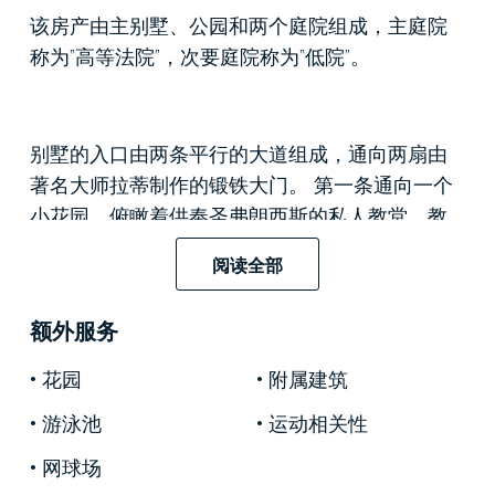
该房产由主别墅、公园和两个庭院组成，主庭院
称为“高等法院”，次要庭院称为“低院”。
别墅的入口由两条平行的大道组成，通向两扇由
著名大师拉蒂制作的锻铁大门。 第一条通向一个
小花园，俯瞰着供奉圣弗朗西斯的私人教堂，教
堂内藏有翁布里亚学派的画作； 另一方面，另一
阅读全部
扇门通向“大法院”，可以俯瞰别墅的一部分和“低法
院”的部分结构。
额外服务
花园
附属建筑
从这个华丽的庭院，穿过俯瞰意大利风格小剧院
游泳池
运动相关性
的门廊，您可以进入别墅和公园。
网球场