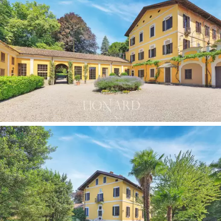
浴室。
这座占地一公顷的公园由建筑师 G. Roda 于 1900
年代初建造，他不仅改造了草坪和山丘，还建造
了一个宏伟的池塘。
Fiore all'occhiello 绝对是绝佳的室内网球场，是这项
运动爱好者的理想选择。
迷人的住宅区方便所有服务，同时靠近美丽的湖
泊，其历史灵魂和隐私保证了该待售房产作为私
人住宅和接待结构都是完美的。