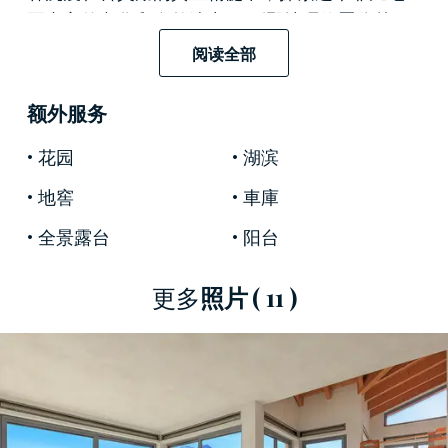
区丰富的文化和自然遗产。 别墅地理位置优越，
可欣赏到湖泊和周围群山的开阔全景，风景如
阅读全部
画，日落令人​​难忘。
额外服务
花园
湖滨
别墅的建筑分布在 3 层，总面积为 350 平方米，
是对光线和景观的致敬，配有大型落地窗和全景
地窖
車庫
露台，让周围的自然风光融入室内空间。 从超透
全景露台
阳台
明玻璃的巨大隔热窗到丰富室内装饰的外露横
梁，每一个细节的设计都旨在最大限度地扩大湖
更多
照片
( 11 )
景。 内部设计与自然环境和谐地融为一体，在每
个环境中营造出开放和明亮的氛围。 在主楼层，
入口通向一个大型起居区，窗户墙照亮了客厅，
俯瞰着一个超大露台。 主卧室是一间带私人入口
和连接浴室的套房，保证无与伦比的隐私。 主卧
室的对面有一间带浴室的第二间卧室。 迷人的弧