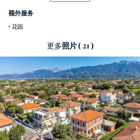
额外服务
这座400平方米的房屋分布在两层楼，共有五间卧
室和四间浴室。 此外，还可以找到适合容纳停车
花园
场或附属建筑的附属结构。 内部目前配置为公共
使用，因为过去是马尔米堡市警察总部的所在
更多
照片
( 21 )
地，需要完全修复，从而为个性化提供了充足的
可能性。 也可以恢复原来的住宅用途，将房屋改
造成由两个住宅单元组成的两户别墅，不增加任
何建筑。
600平方米的广阔户外空间可打造一个大型户外区
域，非常适合享受维西利亚独特的气候。 请注意
位于附属建筑上方一楼的暗示性露台，由于茂密
的树篱的存在，其特点是高度隐私，这提供了创
造一个极具魅力的户外生活空间的可能性。