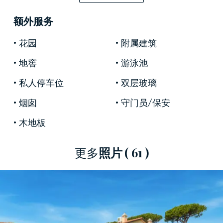
质材料，设计师家具。
酒店外部周围环绕着郁郁葱葱的英式花园，中央
额外服务
花园的泳池设有设备齐全的休闲区，淋浴间和更
花园
附属建筑
衣室。
地窖
游泳池
私人停车位
双层玻璃
烟囱
守门员/保安
木地板
更多
照片
( 61 )