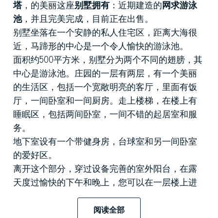
塔
，的美丽这座
别墅拥有
：近期建造的
网求游泳
池
，并且完美完成，目前正在出售。
别墅坐落在一个安静的私人住宅区，距离大海很
近，马蹄形的中心是一个令人愉快的游泳池。
面积约500平方米，别墅分为两个不同的翅膀，其
中心是游泳池。庄园的一层有两层，有一个美丽
的生活区，包括一个宽敞明亮的客厅，里面有饭
厅，一间卧室和一间厨房。走上楼梯，在楼上有
睡眠区，包括两间卧室，一间不错的起居室和服
务。
地下室设有一个带健身房，台球室和另一间卧室
的爱好区。
离开这个部分，穿过设备完善的室外阳台，在露
天度过愉快的下午和晚上，您可以在一层楼上进
入酒店的第二翼，并且拥有三间卧室。
在内部，待售别墅完美完成，注重细节，配有优
阅读全部