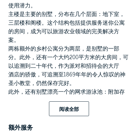
使用潜力。
主楼是主要的别墅，分布在几个层面：地下室，
三层楼和阁楼。这个结构包括提供服务迷你公寓
的房间，成为可以旅游农业领域的完美解决方
案。
两栋额外的乡村公寓分为两层，是别墅的一部
分。此外，还有一个大约200平方米的大房间，可
以追溯到二十年代，作为派对和招待会的大厅
酒店的骄傲，可追溯至1869年年的令人惊叹的神
圣小教堂，仍然保存完好。
此外，还有别墅漂亮一个的网求游泳池：附加存
储空间，以及其他各种当地商店/存放处，还有农
用车存放处。
阅读全部
周边土地面积达4000平方米，位置乡村私人环境
距离城市服务不远，使该物业非常适合旅游使
额外服务
用。