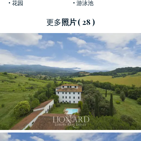
花园
游泳池
更多
照片
( 28 )