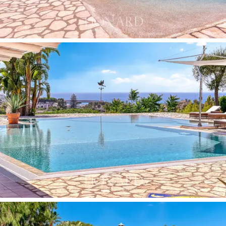
的马赛克装饰壁炉，并由手工绘制的瓷砖装饰。
这个空间因众多窗户而充满自然光。地板上装饰
有蓝色和黄色的图案，与楼梯的设计相呼应。客
厅旁是一个带岛台的厨房，通过优雅的尖拱分隔
开来。这个楼层还包括两个卧室和两个装饰色彩
鲜艳、独特瓷砖装饰的浴室。二楼有两个额外的
卧室，配有通往西向宽敞露台的门，露台非常适
合欣赏海上日落。这里也设有两个装饰华丽的浴
室。
别墅的外部是一个真正的美丽与舒适的绿洲。精
心打理的花园包括草坪、棕榈树、橄榄树以及各
种植物和花卉，为别墅提供了极大的隐私，并营
造了宁静放松的氛围。一座大泳池配有双池，四