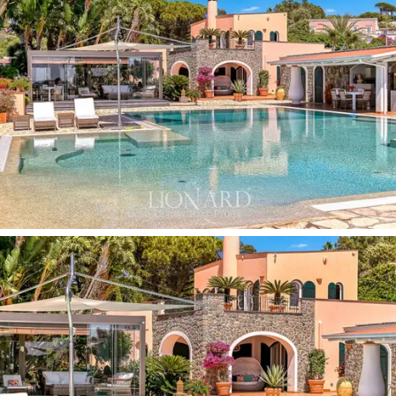
周有宽敞的露台，配备了外部淋浴，非常适合在
炎热的日子里清凉一夏或享受阳光。周围还有更
多放松空间，从紧邻别墅的凉廊休息区到带有烧
烤架、炉子和水槽的户外厨房，非常适合与朋友
和家人一起在户外享用午餐和晚餐，以及一个专
属的户外生活区。这个区域由玻璃围合，带有遮
阳帘，可以全年使用。外部空间还包括一个菜园
和一个带有车库及20 kW光伏电池板的覆盖区，配
有热泵和泳池加热系统。
购买这座位于伊斯基亚岛的奢华别墅，意味着您
将投资于一个优雅与宁静的绿洲，每一个细节都
经过精心设计，以提供极致舒适。无论是从露台
欣赏迷人的日落，还是快速前往海边或在泳池中
畅游，这座别墅都提供了舒适的外部空间，让您