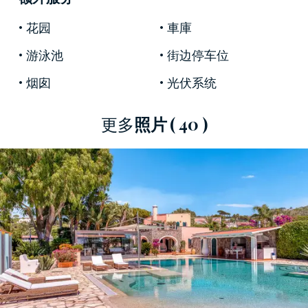
的夏日岛”，也是理想的季节外放松度假胜地。
花园
車庫
游泳池
街边停车位
这座别墅距离海边不到五分钟车程，离岛上最热
烟囱
光伏系统
闹的中心也很近，为您提供了便捷的访问，无论
是去享受放松时光，还是探索餐厅、夜总会、精
更多
照片
( 40 )
品店以及历史和自然景点。
这座别墅是地中海建筑风格的完美体现，温暖、
舒适，注重每一个细节。最近翻修时使用了高质
量的材料和精致的装饰，保持了海洋风格，并充
分利用了自然光线。
一楼的入口处是一个宽敞的客厅，配有一个精美