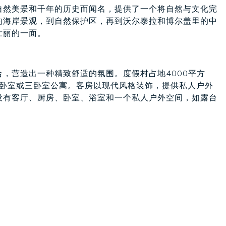
自然美景和千年的历史而闻名，提供了一个将自然与文化完
的海岸景观，到自然保护区，再到沃尔泰拉和博尔盖里的中
壮丽的一面。
，营造出一种精致舒适的氛围。度假村占地4000平方
双卧室或三卧室公寓。客房以现代风格装饰，提供私人户外
设有客厅、厨房、卧室、浴室和一个私人户外空间，如露台
0%由可再生能源提供动力。桑拿、土耳其浴、按摩浴缸和情
水的纯净。太阳能热能和光伏系统有助于环境的可持续性，
住了客人。晶莹剔透的矿泉水经过过滤，确保安全和纯净，