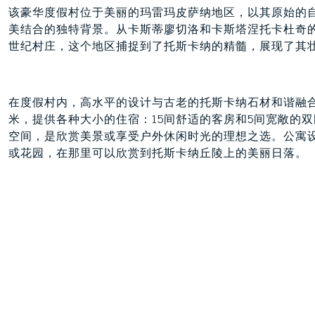
该豪华度假村位于美丽的玛雷玛皮萨纳地区，以其原始的
美结合的独特背景。从卡斯蒂廖切洛和卡斯塔涅托卡杜奇
世纪村庄，这个地区捕捉到了托斯卡纳的精髓，展现了其
在度假村内，高水平的设计与古老的托斯卡纳石材和谐融合
米，提供各种大小的住宿：15间舒适的客房和5间宽敞的
空间，是欣赏美景或享受户外休闲时光的理想之选。公寓
或花园，在那里可以欣赏到托斯卡纳丘陵上的美丽日落。
真正的放松精髓体现在度假村的内部水疗中心，该中心10
感淋浴提供完整的健康体验，而自然植物净化系统确保了
保持与周围环境的和谐。
度假村的全景游泳池由古老的泉水供给，以其自然美景迷