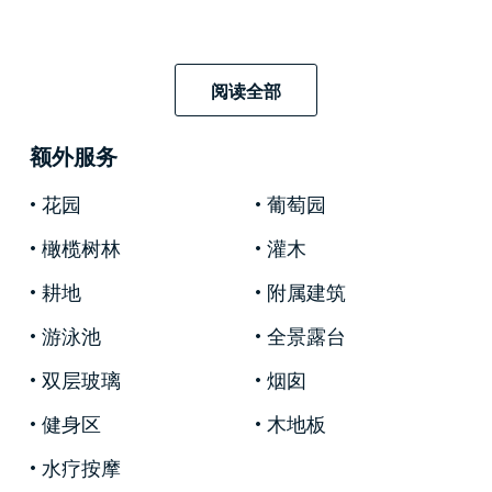
第一栋最近装修的别墅位于底楼，设有带原始壁
阅读全部
炉的接待室、设备齐全的大厨房、起居区、配有
大窗户和玻璃窗的精美餐厅，使整个别墅更加明
额外服务
亮和温馨。
花园
葡萄园
橄榄树林
灌木
在随后的楼层，伴随着华丽的楼梯，我们找到了
安静的睡眠区，里面有各种卧室和浴室。
耕地
附属建筑
游泳池
全景露台
双层玻璃
烟囱
精美的饰面、木地板、著名的定制家具使这座建
筑独特而迷人。
健身区
木地板
水疗按摩