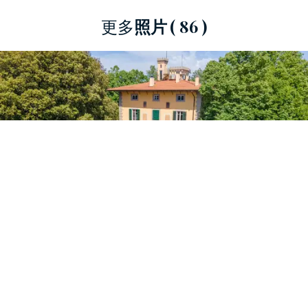
著名的别墅还设有健身和健康区，并配有附楼，
更多
照片
( 86 )
非常适合客人入住。
第二栋别墅状况良好，设有精美的休息室和开放
空间，可通往酒店的不同区域。
最后一座房产拥有 1,500 平方米的宽敞内部空间，
等待根据未来的喜好进行装修。
在这座美妙的酒店外面，我们发现了一片橄榄树
林，里面种植着 800 棵树，让人想起最正宗的托
斯卡纳的风景。