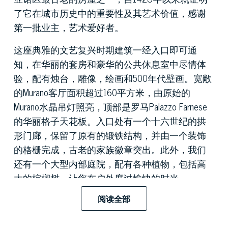
了它在城市历史中的重要性及其艺术价值，感谢
第一批业主，艺术爱好者。
这座典雅的文艺复兴时期建筑一经入口即可通
知，在华丽的套房和豪华的公共休息室中尽情体
验，配有烛台，雕像，绘画和500年代壁画。宽敞
的Murano客厅面积超过160平方米，由原始的
Murano水晶吊灯照亮，顶部是罗马Palazzo Farnese
的华丽格子天花板。入口处有一个十六世纪的拱
形门廊，保留了原有的锻铁结构，并由一个装饰
的格栅完成，古老的家族徽章突出。此外，我们
还有一个大型内部庭院，配有各种植物，包括高
大的棕榈树，让您在户外度过愉快的时光。
阅读全部
独特的全景露台俯瞰着佛罗伦萨周围的主要古
迹：可以欣赏到大教堂雄伟的圆顶，最重要的教