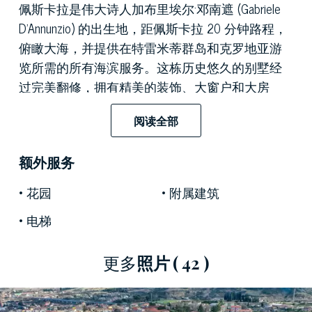
佩斯卡拉是伟大诗人加布里埃尔·邓南遮 (Gabriele
D'Annunzio) 的出生地，距佩斯卡拉 20 分钟路程，
俯瞰大海，并提供在特雷米蒂群岛和克罗地亚游
览所需的所有海滨服务。这栋历史悠久的别墅经
过完美翻修，拥有精美的装饰、大窗户和大房
间，明亮而热情。
阅读全部
额外服务
该物业雄伟地矗立在城市上空，周围环绕着一个
维护良好的 7 公顷私人公园，非常适合散步，欣
花园
附属建筑
赏周围令人惊叹的景色。
电梯
更多
照片
( 42 )
这座久负盛名的历史建筑的内部总面积为 3,200
平方米，分布在 5 层，由精致的客房组成，可根
据您自己的品味和乐趣进行装饰。