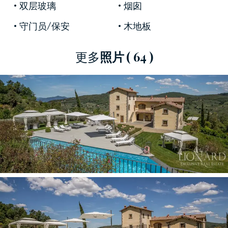
大小的公寓，所有公寓均布置典雅，每套公寓均
双层玻璃
烟囱
以历史与现代，古代魅力和技术之间的巧妙联系
守门员/保安
木地板
为特征。
如果对室内装饰给予了极大关注，那么室外装饰
更多
照片
( 64 )
肯定也不少。栗树，松树和橡树林边缘占地10,000
平方米的公园装饰有风景优美的梯形游泳池，一
侧无边，形成约2米的瀑布。在泳池瀑布旁一个僻
静而富于启发性的角落里，有一个按摩浴缸。
为了使佛罗伦萨的待售别墅更加独特，可以添加
一个放松康体中心，其中包括温水游泳池，按摩
浴缸，桑拿和情感淋浴，所有这些都将放置在建
筑物的地下室，桶顶天花板上覆盖着仿古兵俑。
美妙的托斯卡纳豪华别墅由一个大型停车场完
成，壮观的夜灯和对每个细节的精心关注。