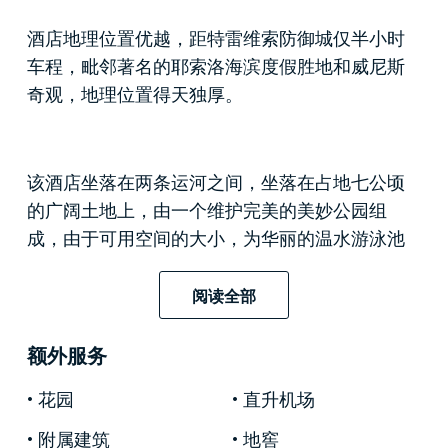
酒店地理位置优越，距特雷维索防御城仅半小时
车程，毗邻著名的耶索洛海滨度假胜地和威尼斯
奇观，地理位置得天独厚。
该酒店坐落在两条运河之间，坐落在占地七公顷
的广阔土地上，由一个维护完美的美妙公园组
成，由于可用空间的大小，为华丽的温水游泳池
提供了完美的隐私，周围环绕着优雅的阳光露台
木质结构，配有日光浴床和淋浴。
阅读全部
额外服务
排球场、五人制足球场和跑道增添了休闲和娱乐
花园
直升机场
的优势，而令人愉悦的绿地则提供了完美的休闲
角落，让您在夏季尽情享受时光。
附属建筑
地窖