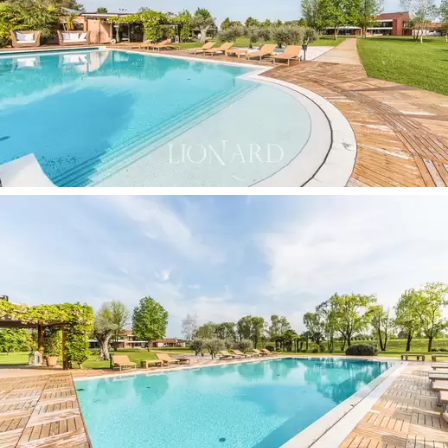
位于一楼，经过带书桌的大堂入口，起居区通向
带壁炉和图书馆的客厅、一间宽敞且非常明亮的
餐厅以及一间带岛台、早餐吧和烧烤木柴的优雅
现代厨房。燃烧的内部。 该层由一间带服务浴室
的卧室完成，而实际的睡眠区则位于楼上，主卧
配有一张特大号床、淋浴和步入式衣柜，第二间
双人卧室配有步行道- 衣柜、带水力按摩浴缸和桑
拿浴室的浴室。
池畔附楼与主屋分开，设有设备齐全的厨房、带
浴室的卧室和两间外部餐厅，位于美丽的游泳池
旁。