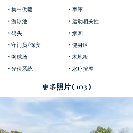
集中供暖
車庫
游泳池
运动相关性
菜园和停车场完善了该房产的土地，这是一栋具
有巨大建筑影响力的别墅，将传统与现代结合在
码头
烟囱
一起，巧妙地融合了超级豪华的饰面和珍贵的材
守门员/保安
健身区
料，包括穆拉诺玻璃吊灯、精美的画作、迷人的
物品。 '艺术和木板墙。
网球场
木地板
光伏系统
水疗按摩
主住宅和附楼之间的总面积为 1,150 平方米，进一
更多
照片
( 103 )
步的豪华细节点缀了位于别墅下层的大型健康和
水疗区，配有土耳其浴室、桑拿浴室、水力按摩
浴缸、情绪淋浴、休闲区和壁炉和服务。 地板上
还有一个健身区，配有设备齐全的健身房和洗衣
区，使空间更加完整。