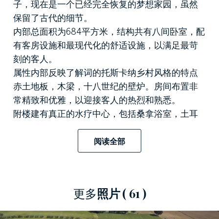
子，现在是一个已经完全恢复的梦想家园，虽然
保留了古代的细节。
内部总面积为684平方米，结构共有八间卧室，配
有客房设施和最现代化的舒适设施，以满足最苛
刻的客人。
属性内部反映了解词的托斯卡纳乡村风格的特点
赤土地板，木梁，十八世纪的壁炉。房间布置非
常精致和优雅，以迎接客人的热烈和熟悉。
附楼建有真正的水疗中心，包括桑拿浴室，土耳
其浴室，热水浴池，盐洞和色光疗法淋浴，可供
客人在入住期间以最佳方式放松身心。
阅读全部
对外，一个8165平方米的大型完美种植花园，点
缀着丰富多彩的精华和橄榄树，拥有一个壮观的
游泳池，一个设备齐全的日光浴区以及休闲区，
更多
照片
( 61 )
凉亭，游乐区和烧烤。
一个
独特的位置
之间的一个地区托斯卡纳南部丰