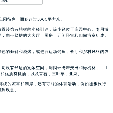
大的庄园待售，面积超过1000平方米。
布置装饰有柏树的小径到达，该小径位于庄园中心。专用游
楼，由带壁炉的大客厅，厨房，五间卧室和四间浴室组成。
绿色的倾斜和烧烤，或进行运动钓鱼，餐厅和乡村风格的农
，均设有舒适的宽敞空间，周围环绕着麦田和橄榄林，，山
粉末和优质有机油，以及苜蓿，三叶草，亚麻。
荫环绕的凉亭和湖岸，还有可能的体育活动，例如徒步旅行
得到欣赏。