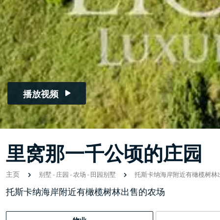
播放视频
里窝那一千公顷的庄园
主页
别墅
-
庄园
-
农场
-
田园别墅
托斯卡纳海岸附近有橄榄树林
托斯卡纳海岸附近有橄榄树林出售的农场
物业