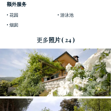
额外服务
木复合地板。
花园
游泳池
烟囱
这座在售的佛罗伦萨著名的住宅四周环绕了
2000
平米植被丰富的花园，花园中有一个按摩泳池，
更多
照片
( 24 )
从泳池可以享受到欣赏托斯卡纳丘陵景色的绝佳
视角。
因为庭院和阳台进行了豪华装饰，可以在其中安
然宁静的环境中得到放松。