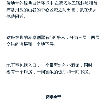
陵地带的经典自然环境中
,
在蒙塔尔巴诺
斜坡和翁
布洛
河流的山谷的中心区域之间出售，就在佛罗
伦萨附近。
这座在售的豪华
别墅
有
580
平米，分为三层，两层
交错的楼层和一个地下层。
地下室包括入口，一个带壁炉的小酒馆，同时一
楼有一个厨房，一间宽敞的饭厅和一间书房。
上面一层
,
是三间卧室
,
两个卫生间
,
一间独立厨房
,
一
阅读全部
个起居室和一间饭厅。
别墅
的家装采用高档家
装：起居室的地板打过腊，同时二楼采用的是实