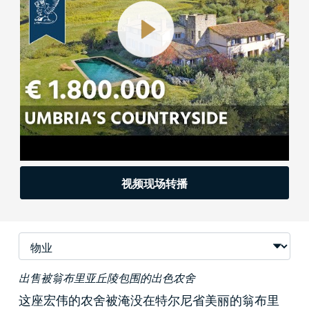
视频现场转播
出售被翁布里亚丘陵包围的出色农舍
这座宏伟的农舍被淹没在特尔尼省美丽的翁布里