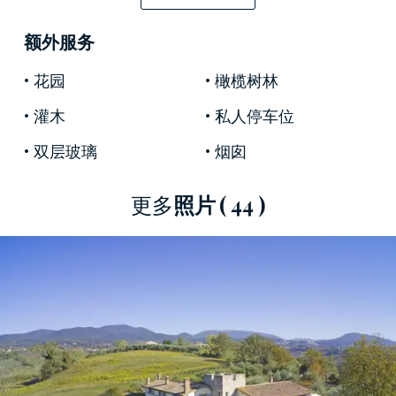
起居区，其后是一间双人卧室，第二个原始卧室
额外服务
是该时期的壁炉和一间浴室。
花园
橄榄树林
一室公寓设有带睡眠区的阁楼，小厨房和浴室。
灌木
私人停车位
这两间公寓均以壁画为特色，让人联想到与自然
相关的主题。
双层玻璃
烟囱
该物业周围有1.5公顷的土地，地中海灌木丛中有
更多
照片
( 44 )
130棵橄榄树，部分土地可以进一步建造。