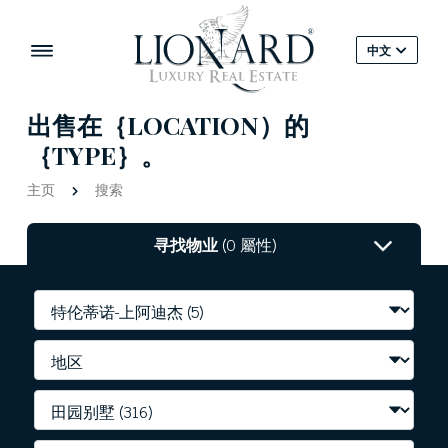
中文
出售在｛LOCATION）的
｛TYPE｝。
主页
搜索
寻找物业
(0 屬性)