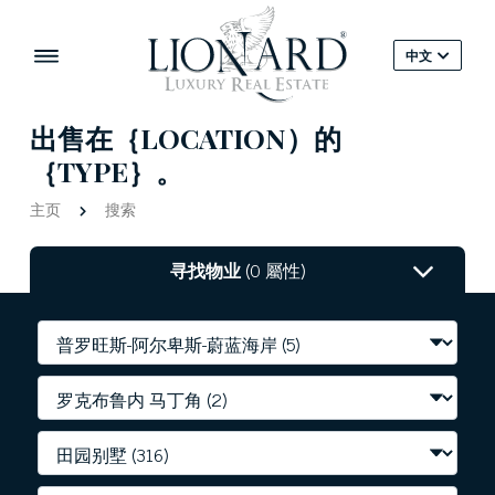
中文
出售在｛LOCATION）的
｛TYPE｝。
主页
搜索
寻找物业
(0 屬性)