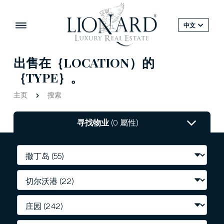
中文
出售在｛LOCATION）的
｛TYPE｝。
主页
搜索
寻找物业
(0 屬性)