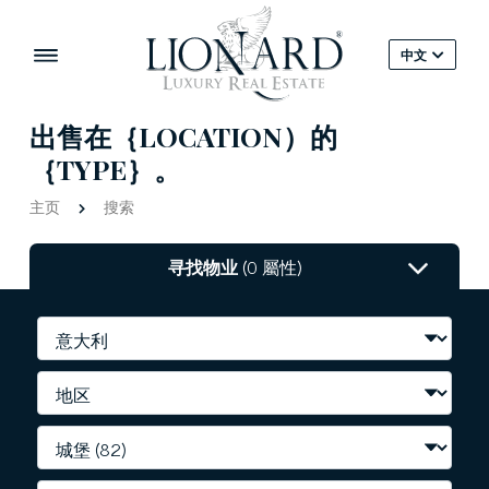
中文
出售在｛LOCATION）的
｛TYPE｝。
主页
搜索
寻找物业
(0 屬性)