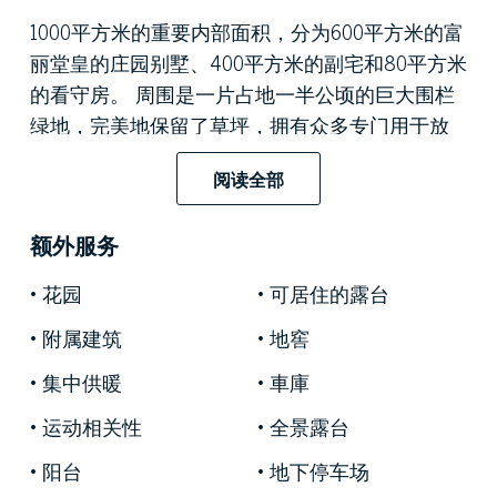
1000平方米的重要内部面积，分为600平方米的富
丽堂皇的庄园别墅、400平方米的副宅和80平方米
的看守房。 周围是一片占地一半公顷的巨大围栏
绿地，完美地保留了草坪，拥有众多专门用于放
松和休闲的区域，可在夏季迎接客人的户外活
阅读全部
动。
额外服务
毗邻的还有4000平方米、2500立方米的围栏建筑
花园
可居住的露台
用地。
附属建筑
地窖
集中供暖
車庫
该物业可从车道大门进入，可通过可停放两辆车
运动相关性
全景露台
的车道进入，也可从行人入口进入，步行入口通
阳台
地下停车场
向装饰有花盆的瓷砖庭院，从那里您可以进入三