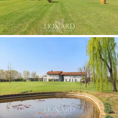
地下室层有一家华丽的小酒馆，配有健身房、大
型洗衣区、浴室以及尚未完工的健康和水疗室，
配有桑拿浴室、土耳其浴室、更衣室和室内游泳
池的设施和设施具有逆流游泳系统。 旁边正在开
发配备锅炉和家庭自动化系统控制系统的技术
室。
第二栋房子旨在为家庭成员提供完全私密的居住
环境，目前处于先进状态，房子的所有三层都已
安装了系统和设施。