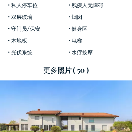
栋建筑。
私人停车位
残疾人无障碍
双层玻璃
烟囱
庄园分布在三层，均配有舒适的内部电梯。 在底
守门员/保安
健身区
楼，入口通向一个大型圆形开放空间，里面有一
木地板
电梯
个带特色壁炉和学习区的三人起居室、两个用餐
光伏系统
水疗按摩
区（其中最大的可容纳十二人）以及一个带柜台
的现代美式厨房以及供客人使用的浴室。
更多
照片
( 50 )
大型主卧位于一楼，可通往日光浴室露台，并设
有带双水槽、感应淋浴和水力按摩浴缸的套间浴
室，以及带两个楼梯的双高定制步入式衣柜。 地
板上还有一间带私人浴室的客房和第三间卧室，
目前用作鞋储藏室，可通往第二个露台，配有外
部储藏室。