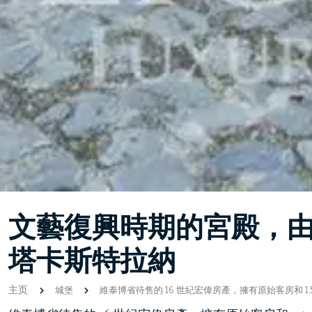
文藝復興時期的宮殿，
塔卡斯特拉納
主页
城堡
維泰博省待售的 16 世紀宏偉房產，擁有原始客房和 1,