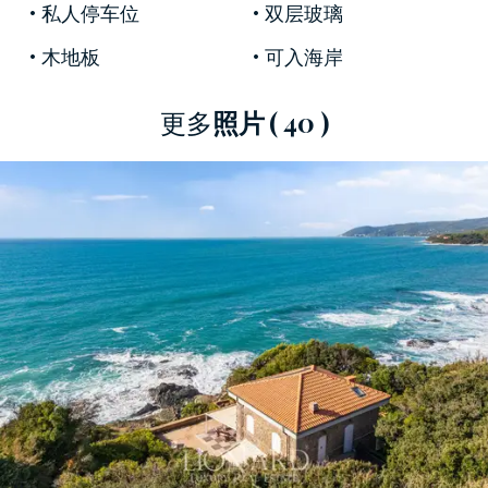
私人停车位
双层玻璃
這間公寓最令人印象深刻的是其
一覽無餘的海
景
，透過寬敞的落地窗，室內每個角落都能欣賞
木地板
可入海岸
到這壯麗的海景，落地窗巧妙地將室內外空間融
為一體。
起居室
設有一個寬敞
明亮的廚房
，可直
更多
照片
( 40 )
通戶外露台，營造出室內外空間的自然過渡，使
其成為四季皆宜的戶外生活場所。
三間臥室
和
兩
間浴室
完善了室內佈局，在優雅風格中兼顧了舒
適性和實用性。
別墅外，一個迷人、維護良好的私人
花園映入眼
簾，俯瞰著環繞別墅的大海
，營造出寧靜祥和的
氛圍。亮點在於壯麗的
全景露台，
部分區域設有
遮陽棚，並配備了
齊全的設施，宛如一個露天起
居室
，設有
戶外用餐區、面向大海的休息區和休
閒區
，您可以在這裡聆聽海浪聲，感受海風的氣
息。從這裡望去，視野延伸至地平線，與第勒尼