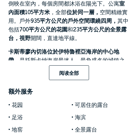
倒映在室內，每個房間都沐浴在陽光下。公寓
室
內面積105平方米
，全部
位於同一層，
空間精緻實
用。戶外
935平方公尺的戶外空間環繞四周，
其中
包括
700平方公尺的花園
和
235平方公尺的全景露
台，視野
開闊，直達地平線。
卡斯蒂廖內切洛位於伊特魯裡亞海岸的中心地
帶，
是托斯卡納海岸最迷人、最負盛名的城鎮之
一。它坐落在岩石岬角上，周圍環繞著清澈見底
阅读全部
的海灣，海岸線的自然美景和獨特而精緻的寧靜
令人陶醉。歷史悠久的別墅掩映在蔥鬱的海松林
额外服务
中，與俯瞰大海的天然露台交相輝映，地中海的
光影色彩在此交織，構成一幅幅和諧絕美的畫
花园
可居住的露台
卷。在這得天獨厚的地理位置，這處房產坐擁獨
足浴
海滨
特而私密的臨海位置，可飽覽一望無際的蔚藍大
海的壯麗景色。
地窖
全景露台