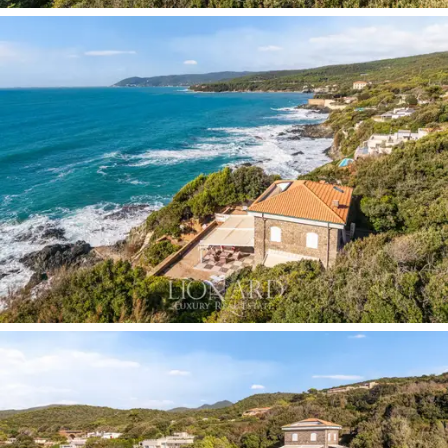
安海的湛藍交相輝映。
這棟別墅的一大亮點在於其
直通大海的通道，
一
條迷人的
石階
緩緩延伸至水邊，讓您充分體驗到
別墅的海洋氣息。別墅周圍環繞著
700平方公尺的
花園
，花園內點綴著一片小樹林，營造出
寧靜
私
密的氛圍。
地中海植被，高大的樹木、灌木和芬
芳的樹籬交錯生長，形成一道天然屏障，既保護
了別墅，又使其與海景和諧相融。
這套
位於卡斯蒂廖內洛的海濱公寓正在出售
，它
坐落於一處迷人而尊貴的莊園內，是那些想要在
海邊享受專屬休憩之所的人的完美選擇，舒適、
光線和美景完美融合在絕對美麗的環境中。