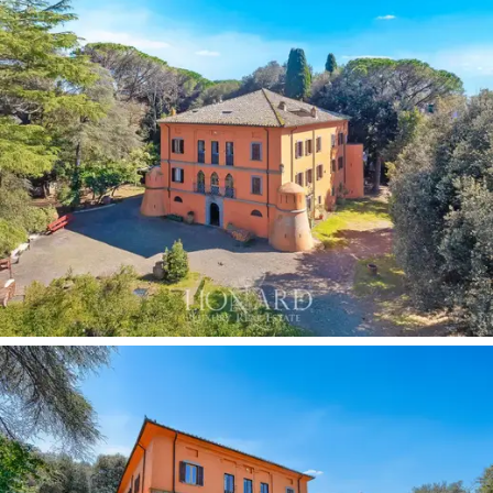
城堡周圍環繞著
約9000平方公尺的公園，
園內高
大的樹木林立，包括義大利松樹、黎巴嫩雪松、
橡樹和柏樹。
長方形游泳池
四周鋪設古磚，
池畔
小屋設有涼棚
，毗鄰林地。高聳的松樹構成了美
麗的背景，使這片區域成為莊園內最令人難忘的
景緻之一。