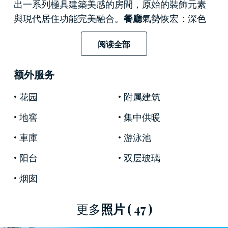
出一系列極具建築美感的房間，原始的裝飾元素
與現代居住功能完美融合。
餐廳
氣勢恢宏：深色
實木橫樑構成的
格狀天花板
、大塊赤陶地板以及
阅读全部
帶有鋸齒狀壁爐架的
巨型石砌壁爐，無不彰顯著
非凡氣度。門廳通往寬敞的
起居室，起居室
鋪設
额外服务
著帶有幾何圖案鑲嵌的六角形赤陶地板，配有
雕
刻精美的灰色大理石壁爐
、落地鏡以及一系列油
花园
附属建筑
畫作品。
廚房
擁有紅白相間的橫樑天花板，配備
地窖
集中供暖
一個氣派的開放式石砌壁爐和一個中央島台。此
外，配備大尺寸投影螢幕的
影音室
也為公共區域
車庫
游泳池
增添了更多選擇。
阳台
双层玻璃
臥室分佈在樓上，共有
十二間臥室
和
九間浴室
。
烟囱
主臥室的特色在於其古典家具、人字形拼花地板
和黃銅吊燈。
獨立的附屬建築
、
車庫
和
歷史悠久
更多
照片
( 47 )
的地窖
完善了整棟建築的功能佈局。