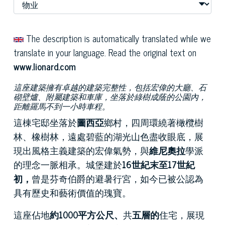
The description is automatically translated while we
translate in your language. Read the original text on
www.lionard.com
這座建築擁有卓越的建築完整性，包括宏偉的大廳、石
砌壁爐、附屬建築和車庫，坐落於綠樹成蔭的公園內，
距離羅馬不到一小時車程。
這棟宅邸坐落於
圖西亞
鄉村，四周環繞著橄欖樹
林、橡樹林，遠處碧藍的湖光山色盡收眼底，展
現出風格主義建築的宏偉氣勢，與
維尼奧拉
學派
的理念一脈相承。城堡建於
16世紀末至17世紀
初，
曾是芬奇伯爵的避暑行宮，如今已被公認為
具有歷史和藝術價值的瑰寶。
這座佔地
約1000平方公尺、
共
五層的
住宅，展現