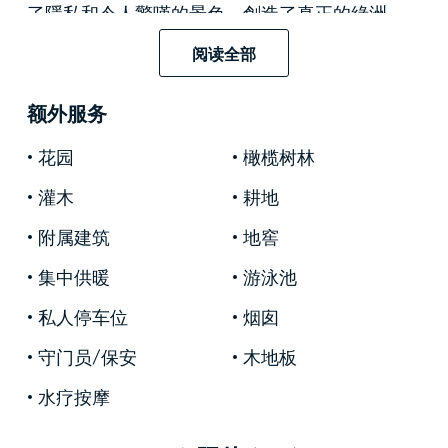
了隱私和令人驚嘆的景色，創造了真正的綠洲。
阅读全部
這座著名的莊園最近採用優質材料和飾面進行了
翻修，在典型的托斯卡納細節和現代家具之間創
额外服务
造了共生關係，為客房增添了檔次和優雅。
主別墅
花园
有兩層。一樓是一個開放的空間，由於有
橄榄树林
大窗戶，非常明亮，有漂亮的赤土地板和帶有外
灌木
耕地
露木樑的天花板。客廳設有中央休閒區，設有酒
附属建筑
地窖
吧、學習區和與相鄰用餐區共用的迷人雙壁爐。
用餐區直接與帶中央島的設備齊全的設計師廚房
集中供暖
游泳池
相連。該樓層還設有客用浴室和帶休息區的土耳
私人停车位
烟囱
其浴室。
守门员/保安
木地板
石灰華樓梯通往樓上，那裡設有
睡眠
區，由四間
帶連接浴室的迷人雙人臥室和一個起居區組成，
水疗按摩
可欣賞周圍鄉村和錫耶納的壯麗景色。