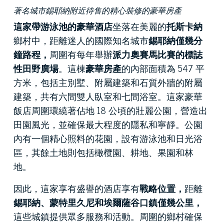
著名城市錫耶納附近待售的精心裝修的豪華房產
這家帶游泳池的豪華酒店
坐落在美麗的
托斯卡納
鄉村中，距離迷人的國際知名城市
錫耶納僅幾分
鐘路程，
周圍有每年舉辦
派力奧賽馬比賽的標誌
性田野廣場
。這棟
豪華房產
的內部面積為 547 平
方米，包括主別墅、附屬建築和石質外牆的附屬
建築，共有六間雙人臥室和七間浴室。這家豪華
飯店周圍環繞著佔地 18 公頃的壯麗公園，營造出
田園風光，並確保最大程度的隱私和寧靜。公園
內有一個精心照料的花園，設有游泳池和日光浴
區，其餘土地則包括橄欖園、耕地、果園和林
地。
因此，這家享有盛譽的酒店享有
戰略位置，
距離
錫耶納、蒙特里久尼和埃爾薩谷口鎮僅幾公里，
這些城鎮提供眾多服務和活動。周圍的鄉村確保