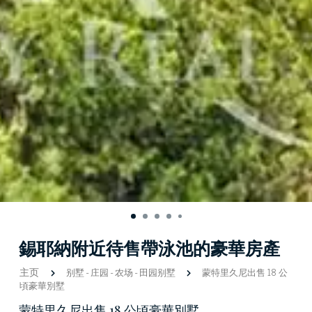
錫耶納附近待售帶泳池的豪華房產
主页
别墅
-
庄园
-
农场
-
田园别墅
蒙特里久尼出售 18 公
頃豪華別墅
蒙特里久尼出售 18 公頃豪華別墅