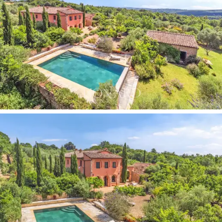
這棟
靠近錫耶納的待售豪華房產
非常適合那些尋
求僻靜位置和最大隱私的人，同時仍享受附近城
鎮提供的許多便利設施。