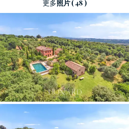
更多
照片
( 48 )
附屬建築
與主別墅一樣精緻且注重細節。套房位
於一層，設有帶壁爐的寬敞起居區、用餐區、帶
窗戶的廚房（可俯瞰花園和游泳池）、浴室和適
合接待客人的雙人臥室。
附屬建築
擁有童話般的石頭外牆，為建築增添了
特色，毗鄰游泳池，共有兩層。底樓設有帶廚房
和浴室的多功能區，樓上設有休息區。
這些建築由一個宜人的庭院連接，庭院設有帶燒
烤設施的戶外用餐區，客人可以在那裡享受輕鬆
和歡樂的時刻。
花園裡
種滿了各種植物和花卉，
營造出令人愉悅的浪漫氛圍，還有一個帶有石灰
華日光浴區的大型
游泳池
，是天氣好的時候納涼
的理想場所。剩餘的土地包括一個果園、一個菜
園、橄欖園和林地。