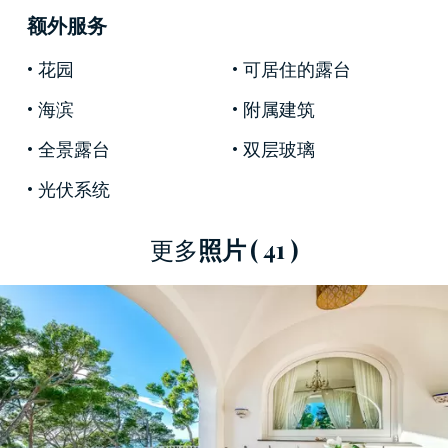
們都住在該地區的不同房產中，包括這棟別墅。
额外服务
這座享有盛譽的莊園內部面積約為 400 平方米，
花园
可居住的露台
為單層，並設有通往私密內部庭院的獨立通道。
海滨
附属建筑
精美的接待大廳設有原始壁爐和典型的拱形窗
戶，俯瞰著綠樹成蔭的周圍環境。
全景露台
双层玻璃
光伏系统
接下來，我們發現了就餐廚房，您可以從那裡進
入帶頂棚的露台，非常適合在露天享用午餐的同
時度過歡樂時光。安靜的睡眠區設有兩間臥室、
更多
照片
( 41 )
兩間浴室和一間帶私人浴室的主臥室套房。這座
著名的莊園
為客人提供附屬建築，包括一間帶私
人浴室的雙人臥室。
這座美麗的別墅擁有約 1,000 平方米的私人花園，
帶露台；值得注意的是雄偉的紫藤涼棚。這個美
妙的花園和別墅本身一樣，由於其位於島嶼
西南