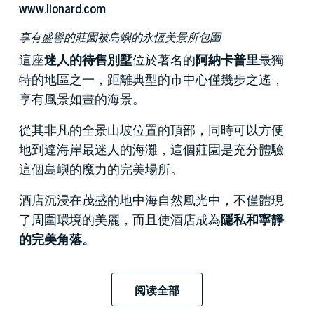
www.lionard.com
享有盛譽的莊園被島嶼的永恆美景所包圍
這座
迷人的待售別墅
位於著名的
阿納卡普里
最獨
特的地區之一，距離典型的市中心僅幾步之遙，
享有風景如畫的海景。
從其非凡的全景山坡位置的頂部，同時可以方便
地到達海岸最迷人的海灘，這個莊園是充分體驗
這個島嶼的魔力的完美場所。
酒店沉浸在茂盛的地中海自然風光中，不僅體現
了周圍環境的美麗，而且使酒店成為
隱私和寧靜
的完美角落。
在這裡，大海與未受破壞的自然交匯，當時的著
名作家和名人相遇了，例如帕梅拉·雷諾茲的父親
阅读全部
理查德·雷諾茲，他周圍聚集了一群英國作家，他