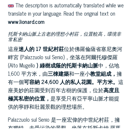
The description is automatically translated while we
translate in your language. Read the original text on
www.lionard.com
托斯卡納山脈上古老的理想小村莊，位置較高，環境非
常私密
這座
迷人的 17 世紀村莊
位於佛羅倫薩省塞尼奧河
畔宮 (Palazzuolo sul Senio)，坐落在阿爾托穆傑羅
(Alto Mugello
) 綠樹成蔭的托斯卡納山脈
中，佔地
1,600 平方米，由
三棟建築
和一座小
教堂組成，
擁
有一個
可容納 24,600 人的私人花園。平方米。
這
座美妙的莊園受到百年古樹的保護，位於
高度且
極其私密的位置，
是享受只有亞平寧山脈才能提
供的寧靜和壯麗景觀的理想場所。
Palazzuolo sul Senio 是一座宏偉的中世紀村莊，擁
有獨特、未受污染的景觀，坐落在托斯卡納-羅馬