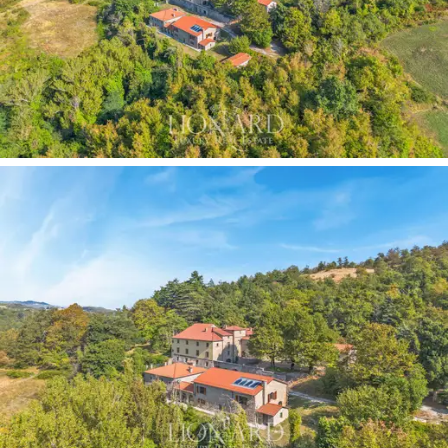
板和大窗戶，將周圍的自然景觀帶入室內空間。
大廳寬敞明亮，前馬厩和前穀倉相連，最多可容
納200人。
內部庭院極具價值，
是大型露天活動的
理想場所，
設有 3 個石拱門的有頂門廊
，最多可
容納 200 人。
酒店周圍環繞著佔地
24,600 平方米的壯麗私人公
園，公園
內種滿了山毛櫸、銀杉和百年橡樹，從
那裡您可以欣賞到亞平寧山谷的
迷人全景
。這裡
有許多石頭庭院和綠地，是您在遍布飯店的百年
樹樹蔭下放鬆身心的完美空間。私人花園內還有
一座
迷人的聖教堂。
這座
風景如畫、獨特的 17 世紀村莊
出售，位於托
斯卡納-羅馬涅亞平寧山脈，無論作為私人莊園還
是住宿設施，都是一項絕佳的投資，因為該物業
的大房間適合在
風景如畫
且
極為私密的地方舉辦