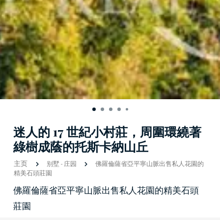
迷人的 17 世紀小村莊，周圍環繞著
綠樹成蔭的托斯卡納山丘
主页
别墅
-
庄园
佛羅倫薩省亞平寧山脈出售私人花園的
精美石頭莊園
佛羅倫薩省亞平寧山脈出售私人花園的精美石頭
莊園