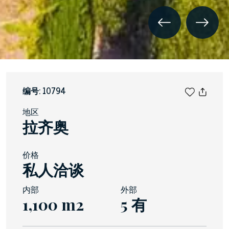
编号: 10794
地区
拉齐奥
价格
私人洽谈
内部
外部
1,100 m2
5 有