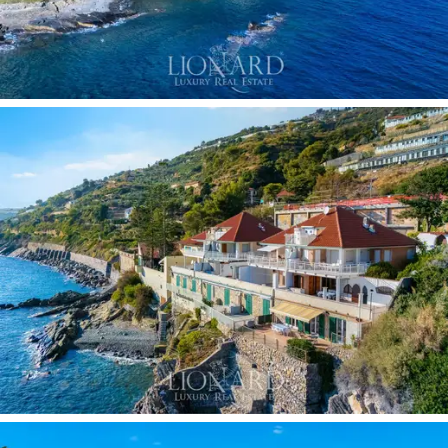
棟別墅最壯觀的部分。這裡擁有一個
115平方公尺
的壯麗露台
，可一覽無遺地欣賞海景，並可
直接
通往私人海灘
。寬敞的
海濱客廳
佔據了這一層，
地中海的陽光灑滿整個房間。此外，該層還設有
一間
實用的廚房
、兩間
舒適的臥室
和一間
優雅的
浴室
。所有房間均以極致舒適為設計理念，並採
用優質材料和細節裝飾，進一步彰顯了別墅的航
海風格。
戶外，
花園與露台
的巧妙結合，將住宅與景觀完
美地融為一體，提供休閒區、歡聚空間和俯瞰大
海的優越視角。從住宅可直達海灘，賦予了這棟
住宅無與倫比的專屬體驗，使其成為渴望在完全
私密的環境中體驗海景之美的人士的理想休憩之
所。此外，住宅還配備
三個停車位
，為這座非凡
的莊園增添了更多便利。