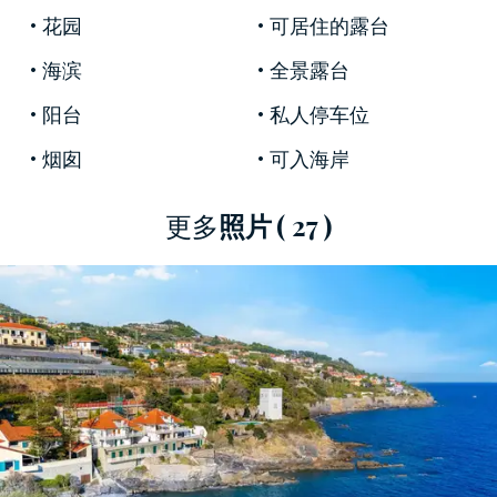
皆宜的海濱風光，使這裡成為利古里亞海岸最受
花园
可居住的露台
歡迎的度假勝地之一，是追求優雅、私密和親近
海滨
全景露台
自然的人士的理想之選。
阳台
私人停车位
獨立入口穿過
精心維護的95平方米花園
，這片宜
烟囱
可入海岸
人的綠地營造出放鬆與私密的氛圍，也是整棟別
墅的特色。花園通往
樓上
，那裡設有舒適的
起居
區，配備壁爐
和俯瞰大海的大窗戶。從這裡出
更多
照片
( 27 )
發，是
36平方米的第一個全景露台
，非常適合享
受寧靜的戶外時光，或在海浪映襯下享用早餐。
同一層，設有一間
可欣賞花園景色的雙人臥室
、
一間
可通往內部庭院的次臥室
以及一間
帶淋浴的
現代設計浴室
。室內氛圍溫暖而精緻，家具典
雅，自然光的巧妙運用增強了室內外之間的和諧
對話。
內外樓梯
連接房屋的兩層，直達
底層
，這裡是整