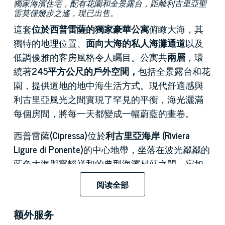
獨家海濱住宅，配有花園和全景露台，距離利古里亞聖
雷莫僅幾步之遙，現已出售。
這套
位於西普雷薩的獨家豪華公寓
俯瞰大海，其
獨特的地理位置、
面向大海的私人海灘通道
以及
低調優雅的客房風格令人矚目。公寓共
兩層
，環
繞著
245平方公尺的戶外空間，
包括全景露台和花
園，提供道地的地中海生活方式。現代舒適感與
利古里亞風光之間實現了罕見的平衡，海光灑滿
每個房間，將每一天都變成一幅蔚藍的畫卷。
西普雷薩
(Cipressa)
位於
利古里亞海岸 (Riviera
Ligure di Ponente)
的中心地帶，坐落在波光粼粼的
藍色大海與寧靜祥和的典型海濱村莊之間，宛如
一顆鑲嵌在懸崖峭壁、橄欖樹林和壯麗海景之間
阅读全部
的瑰寶。這座小鎮距離
聖雷莫
和
因佩里亞
僅幾公
里，以其原始的原始風光而聞名，將大海與自然
额外服务
完美融合。溫和的氣候、地中海的芬芳以及四季