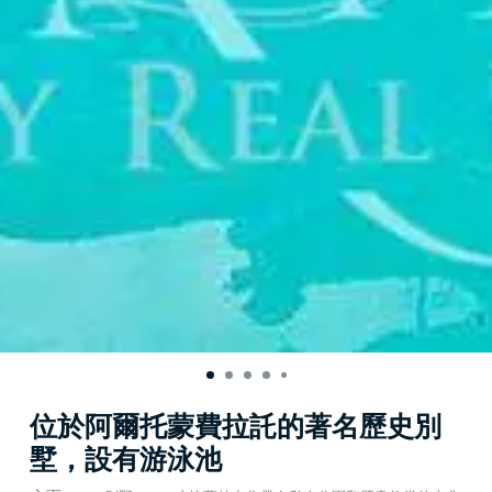
位於阿爾托蒙費拉託的著名歷史別
墅，設有游泳池