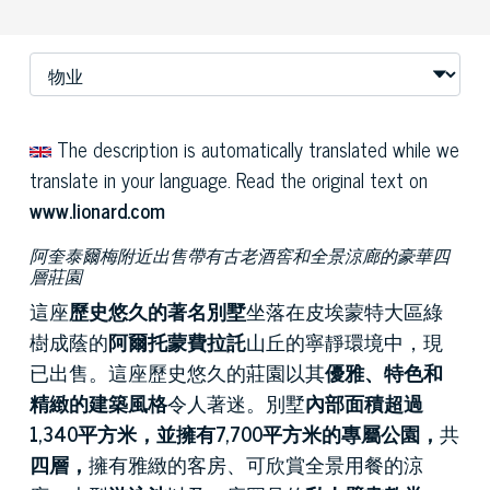
The description is automatically translated while we
translate in your language. Read the original text on
www.lionard.com
阿奎泰爾梅附近出售帶有古老酒窖和全景涼廊的豪華四
層莊園
這座
歷史悠久的著名別墅
坐落在皮埃蒙特大區綠
樹成蔭的
阿爾托蒙費拉託
山丘的寧靜環境中，現
已出售。這座歷史悠久的莊園以其
優雅、特色和
精緻的建築風格
令人著迷。別墅
內部面積超過
1,340平方米，並擁有7,700平方米的專屬公園，
共
四層，
擁有雅緻的客房、可欣賞全景用餐的涼