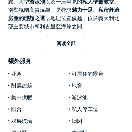
廊、大型
游泳池
以及一座罕見的
私人壁畫教堂
。
別墅氛圍高貴溫馨，是尋求
魅力十足、私密舒適
房產的理想之選，
地理位置優越，位於義大利北
部主要城市和利古里亞海岸之間。
該物業坐落在皮埃蒙特南部風景如畫的地區，毗
阅读全部
鄰
阿奎泰爾梅，
這座著名的溫泉小鎮擁有悠久的
歷史和釀酒傳統。周圍的景觀是
蒙費拉托
地區的
额外服务
特色，
綿延起伏的丘陵、葡萄園、中世紀小村莊
和點綴其間的貴族別墅
。物業位置私密，卻絕非
花园
可居住的露台
與世隔絕：從這裡可以輕鬆抵達
米蘭、都靈、瓦
附属建筑
地窖
拉澤和熱那亞
，國際機場距離這裡約一小時車
程。對於那些想要享受
鄉村寧靜
又不想犧牲交通
集中供暖
游泳池
便利的人來說，這裡是理想之選。
阳台
私人停车位
這座19世紀早期的莊園是
皮埃蒙特歷史建築的典
双层玻璃
烟囱
範。
它經歷了
持續的修繕
，保留了珍貴的時代特