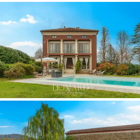
有一個
帶磚砌拱頂的超大酒窖
以及兩個專門用於
葡萄酒儲存和品酒的小房間。別墅出售時
配
有精
美的古董家具和當代設計師作品。
別墅外的
私人公園
經過精心設計和景觀美化，設
有有頂棚的
游泳池、
配備日光浴躺椅和桌椅的
日
光浴區
，以及
配備燒烤設施和燃木烤爐的區域，
非常適合戶外活動。別墅旁邊是一
小塊耕地，
非
常適合希望進行小規模農業生產的人士。戶外空
間的設計旨在
為所有季節提供最大的舒適度和宜
居性，
並採用和諧的建築方案和傳統材料。此
外，相鄰的農田可用作直升機停機坪。
這座
位於蒙費拉託的歷史莊園
，對於那些尋求
寧
靜鄉村風光、遠離城市和大海的尊貴房產的
人來
說，是一個
難得的機會
。週邊的景色更添精彩：