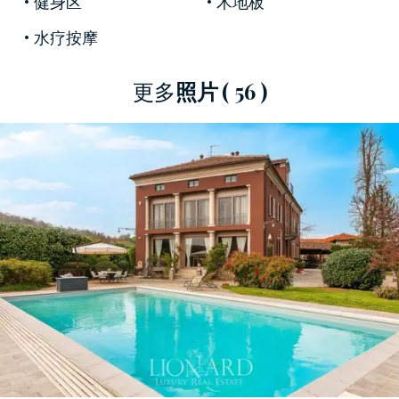
健身区
木地板
徵，包括一些
原始壁畫、古老的皮埃蒙特赤土地
板
以及
大窗戶
，這些窗戶讓室內充滿自然光線，
水疗按摩
使房間顯得通透輕盈。此外，還有其他令人賞心
悅目的細節，例如地下室的
磚砌拱頂
、樓上的
木
更多
照片
( 56 )
質天花板
，以及一些低調的時代特徵，例如
拿破
崙時期的台球桌
和保存完好的
古董壁爐。
建築共四層。
一樓
設有入口大廳、
可欣賞全景的
雙人客廳、
餐廳
、
帶用餐區的廚房
以及
帶洗衣設
施的浴室
。同一層是罕見且無價的
私人小教堂
，
它是一座具有強烈視覺衝擊力和象徵意義的建築
瑰寶。
二樓
設有
帶獨立浴室的臥室、帶
浴室和更
衣室的第二套房子、書房
、
帶古董撞球桌和壁爐
的
遊戲室
、
健身房
以及通往全景涼廊的通道，涼
廊上設有一個休閒水療區。
二樓
是一個極具感染
力的獨立客房，設有兩間臥室、一間廚房以及
帶
石牆和木質天花板的鄉村風格休閒區。
地下室
設