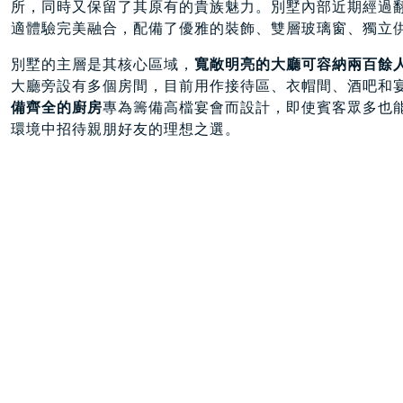
所，同時又保留了其原有的貴族魅力。別墅內部近期經過
適體驗完美融合，配備了優雅的裝飾、雙層玻璃窗、獨立
別墅的主層是其核心區域，
寬敞明亮的大廳可容納兩百餘
大廳旁設有多個房間，目前用作接待區、衣帽間、酒吧和
備齊全的廚房
專為籌備高檔宴會而設計，即使賓客眾多也
環境中招待親朋好友的理想之選。
別墅的上層空間較為私密，被分隔成
多個帶獨立衛浴的臥
擁有完全的私密性。別墅的一部分被改造成
兩套近期翻新
間。此外，還有一棟
面積約250平方公尺的附屬建築，
同
外的居住單元。建築群還配備車庫和室內停車位，以及酒
環繞別墅的公園綠樹成蔭，景色如畫，是這棟住宅的一大
酒會、休閒放鬆或戶外活動提供了理想場所，並可根據不
名的地區之一，這裡以空氣品質優良、丘陵起伏的地形和
卓越企業，例如客製化奢華家具領域的領導者
——Marzora
義大利最負盛名的高爾夫俱樂部，包括曾多次榮獲「義大
（Circolo Golf Villa d'Este
）。俱樂部擁有歷史悠久的1