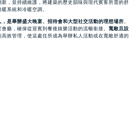
翻新，並持續維護，將建築的歷史韻味與現代賓客所需的舒
供暖系統和冷暖空調。
人，是舉辦盛大晚宴、招待會和大型社交活動的理想場所
。
宴會廳，確保從迎賓到餐後娛樂活動的流暢銜接。
寬敞且設
能高效管理，使這處住所成為舉辦私人活動或在寬敞舒適的
室，
如同大型鄉村別墅一般，可容納眾多賓客，並確保他們
的獨立公寓
，非常適合作為業主自住、客房或長期住宿空
樣經過翻新，設有車道和停車位，可作為客房、管家房或額
窖、倉庫和儲藏室等服務用房，用於物業管理和活動籌辦。
特色：林蔭小徑、大片綠地和幽靜角落，為戶外儀式、雞尾
同季節打造專屬的氛圍。別墅所在的區域是布里安扎最負盛
與高端家具製造相關的悠久傳統而聞名。該地區匯聚了許多
ti
，它是義大利設計享譽全球的象徵。別墅附近還有一些
利最佳高爾夫俱樂部」稱號的著名埃斯特莊園高爾夫俱樂部
8洞球場和迷人的會所，是國際客戶的理想聚會場所。