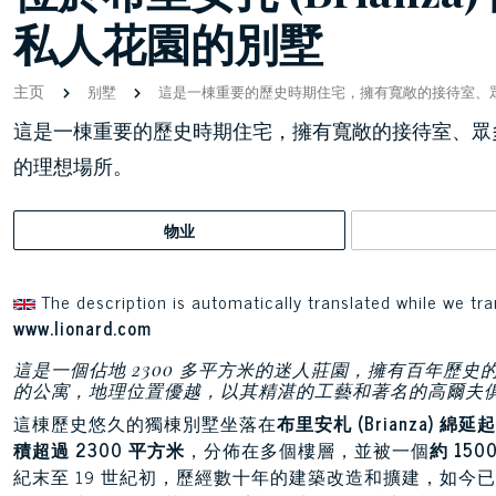
私人花園的別墅
主页
别墅
這是一棟重要的歷史時期住宅，擁有寬敞的接待室、
這是一棟重要的歷史時期住宅，擁有寬敞的接待室、眾
的理想場所。
物业
The description is automatically translated while we tra
www.lionard.com
這是一個佔地 2300 多平方米的迷人莊園，擁有百年歷史
的公寓，地理位置優越，以其精湛的工藝和著名的高爾夫
這棟歷史悠久的獨棟別墅坐落在
布里安札 (Brianza) 
積超過 2300 平方米
，分佈在多個樓層，並被一個
約 15
紀末至 19 世紀初，歷經數十年的建築改造和擴建，如