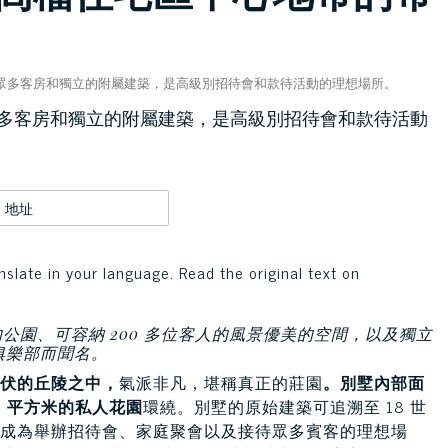
眾多客房和獨立的附屬建築，是高級別招待會和款待活動的理想場所。
多客房和獨立的附屬建築，是高級別招待會和款待活動
地址
nslate in your language. Read the original text on
的公園、可容納 200 多位客人的風景優美的空間，以及獨立
俱樂部而聞名。
綿延起伏的丘陵之中，
氣派非凡，堪稱真正的莊園
。別墅內部面
00 平方米的私人花園
環繞。別墅的原始建築可追溯至 18 世
今已成為舉辦招待會、家庭聚會以及接待眾多賓客的理想場